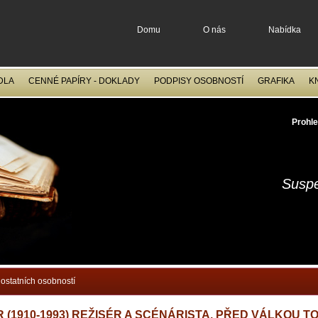
Domu
O nás
Nabídka
DLA
CENNÉ PAPÍRY - DOKLADY
PODPISY OSOBNOSTÍ
GRAFIKA
K
OCELORYTINY
FILATELIE
Prohle
Suspe
ostatních osobností
(1910-1993) REŽISÉR A SCÉNÁRISTA, PŘED VÁLKOU TOČ