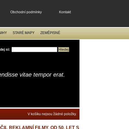
Obchodní podmínky
Kontakt
NIHY
STARÉ MAPY
ZEMĚPISNÉ
dej si:
ndisse vitae tempor erat.
V košíku nejsou žádné položky.
IL REKLAMNÍ FILMY, OD 50. LET S