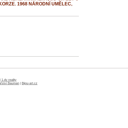
KORZE. 1968 NÁRODNÍ UMĚLEC,
|
1.dv reality
ařství Bauman
|
Bijou-art.cz