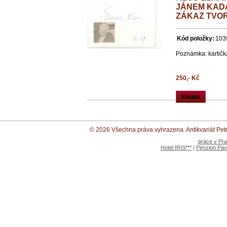
JÁNEM KADÁ
ZÁKAZ TVOR
Kód položky:
103
Poznámka: kartičk
250,- Kč
Koupit
© 2026 Všechna práva vyhrazena. Antikvariát Petr 
práce v Pr
Hotel IRIS***
|
Penzion Pav