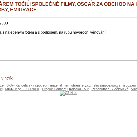
REM TOČILI SPOLEČNÉ FILMY, OSCAR ZA OBCHOD NA 
BY, EMIGRACE.
9883
a s nalepeným fotem a s podpisem, na rubu novoroční věnování
Vintrlík
aze
|
BKA - Kancelárský spotrební materiál
|
termotransfery.cz
|
zluvaimpoexpo.cz
|
isccz.eu
el
|
MIKROSyS - ISO 9001
|
Prague Connect
|
Kolobka Tour
|
Rehabilitace Budějovická
|
Vin