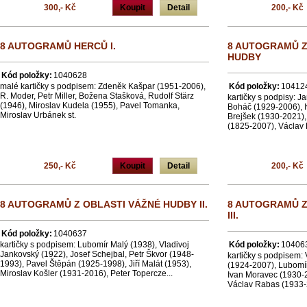
300,- Kč
Koupit
Detail
200,- Kč
8 AUTOGRAMŮ HERCŮ I.
8 AUTOGRAMŮ Z
HUDBY
Kód položky:
1040628
malé kartičky s podpisem: Zdeněk Kašpar (1951-2006),
Kód položky:
10412
R. Moder, Petr Miller, Božena Stašková, Rudolf Stärz
kartičky s podpisy: J
(1946), Miroslav Kudela (1955), Pavel Tomanka,
Boháč (1929-2006), I
Miroslav Urbánek st.
Brejšek (1930-2021), 
(1825-2007), Václav 
250,- Kč
Koupit
Detail
200,- Kč
8 AUTOGRAMŮ Z OBLASTI VÁŽNÉ HUDBY II.
8 AUTOGRAMŮ Z
III.
Kód položky:
1040637
kartičky s podpisem: Lubomír Malý (1938), Vladivoj
Kód položky:
10406
Jankovský (1922), Josef Schejbal, Petr Škvor (1948-
kartičky s podpisem: 
1993), Pavel Štěpán (1925-1998), Jiří Malát (1953),
(1924-2007), Lubomí
Miroslav Košler (1931-2016), Peter Topercze...
Ivan Moravec (1930-
Václav Rabas (1933-