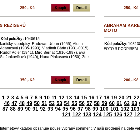
250,- Kč
Koupit
Detail
250,- Kč
9 REŽISÉRŮ
ABRAHAM KAREL
MOTO
Kód položky:
1040615
kartičky s podpisy: Radovan Urban (1955), Alena
Kód položky:
10313
Adamcová (1935-1993), Vladimír Bárta (1931-0015),
FOTO S PODPISEM
Rudolf Adler (1941), Miro Bernat (1910-1997), Eva
Stefankovičová (1940), Hana Pinkasová (1950), Zde...
350,- Kč
Koupit
Detail
200,- Kč
1
2
3
4
5
6
7
8
9
10
11
12
13
14
15
16
17
18
19
20
21
22
46
47
48
49
50
51
52
53
54
55
56
57
58
59
60
61
62
63
87
88
89
90
91
92
93
94
95
96
97
98
99
100
101
102
103
121
122
123
124
125
126
127
12
Internetový katalog obsahuje pouze vybraný sortiment.
V naší prodejně
najdete vel