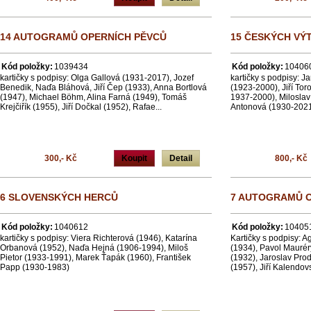
14 AUTOGRAMŮ OPERNÍCH PĚVCŮ
15 ČESKÝCH VÝ
Kód položky:
1039434
Kód položky:
10406
kartičky s podpisy: Olga Gallová (1931-2017), Jozef
kartičky s podpisy: J
Benedik, Naďa Bláhová, Jiří Čep (1933), Anna Bortlová
(1923-2000), Jiří Tor
(1947), Michael Böhm, Alina Farná (1949), Tomáš
1937-2000), Miloslav
Krejčiřík (1955), Jiří Dočkal (1952), Rafae...
Antonová (1930-2021)
300,- Kč
Koupit
Detail
800,- Kč
6 SLOVENSKÝCH HERCŮ
7 AUTOGRAMŮ O
Kód položky:
1040612
Kód položky:
10405
kartičky s podpisy: Viera Richterová (1946), Katarína
Kartičky s podpisy: 
Orbanová (1952), Naďa Hejná (1906-1994), Miloš
(1934), Pavol Mauré
Pietor (1933-1991), Marek Ťapák (1960), František
(1932), Jaroslav Prod
Papp (1930-1983)
(1957), Jiří Kalendovs