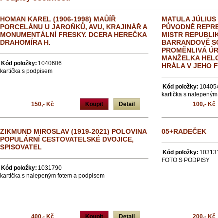
HOMAN KAREL (1906-1998) MAŮÍŘ
MATULA JÚLIUS 
PORCELÁNU U JAROŇKŮ, AVU, KRAJINÁŘ A
PŮVODNĚ REPRE
MONUMENTÁLNÍ FRESKY. DCERA HEREČKA
MISTR REPUBLIK
DRAHOMÍRA H.
BARRANDOVĚ SC
PROMĚNLIVÁ ÚRO
MANŽELKA HEL
Kód položky:
1040606
HRÁLA V JEHO 
kartička s podpisem
Kód položky:
10405
kartička s nalepeným
150,- Kč
Koupit
Detail
100,- Kč
ZIKMUND MIROSLAV (1919-2021) POLOVINA
05+RADEČEK
POPULÁRNÍ CESTOVATELSKÉ DVOJICE,
SPISOVATEL
Kód položky:
10313
FOTO S PODPISY
Kód položky:
1031790
kartička s nalepeným fotem a podpisem
400,- Kč
Koupit
Detail
200,- Kč