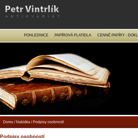
POHLEDNICE
PAPÍROVÁ PLATIDLA
CENNÉ PAPÍRY - DOK
OCEL
Domu
/
Nabídka
/
Podpisy osobností
Podpisy osobností