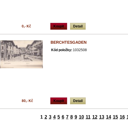
0,- Kč
Koupit
Detail
BERCHTESGADEN
Kód položky:
1032508
80,- Kč
Koupit
Detail
1
2
3
4
5
6
7
8
9
10
11
12
13
14
15
16