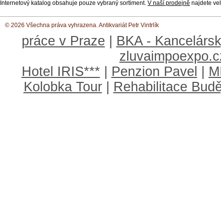
Internetový katalog obsahuje pouze vybraný sortiment.
V naší prodejně
najdete vel
© 2026 Všechna práva vyhrazena. Antikvariát Petr Vintrlík
práce v Praze
|
BKA - Kancelársk
zluvaimpoexpo.c
Hotel IRIS***
|
Penzion Pavel
|
M
Kolobka Tour
|
Rehabilitace Budě