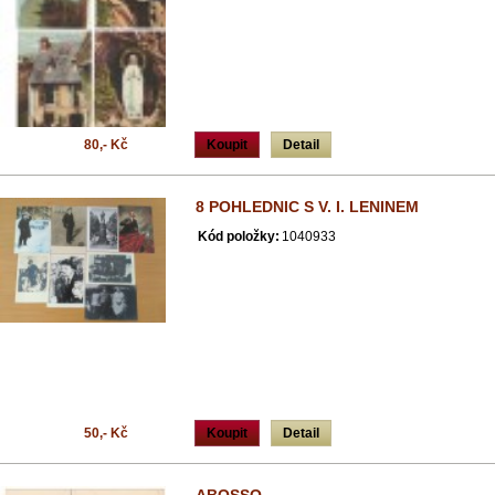
80,- Kč
Koupit
Detail
8 POHLEDNIC S V. I. LENINEM
Kód položky:
1040933
50,- Kč
Koupit
Detail