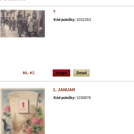
?
Kód položky:
1032263
80,- Kč
Koupit
Detail
1. JANUAR
Kód položky:
1030876