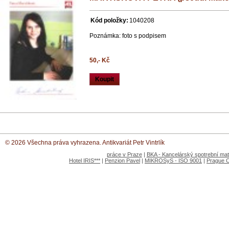
Kód položky:
1040208
Poznámka: foto s podpisem
50,- Kč
Koupit
© 2026 Všechna práva vyhrazena. Antikvariát Petr Vintrlík
práce v Praze
|
BKA - Kancelárský spotrební mate
Hotel IRIS***
|
Penzion Pavel
|
MIKROSyS - ISO 9001
|
Prague 