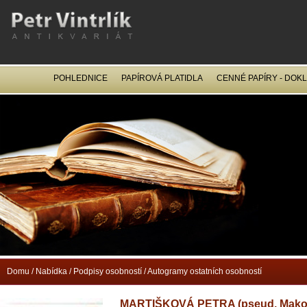
POHLEDNICE
PAPÍROVÁ PLATIDLA
CENNÉ PAPÍRY - DOK
OCEL
Domu
/
Nabídka
/
Podpisy osobností
/
Autogramy ostatních osobností
MARTIŠKOVÁ PETRA (pseud. Mako