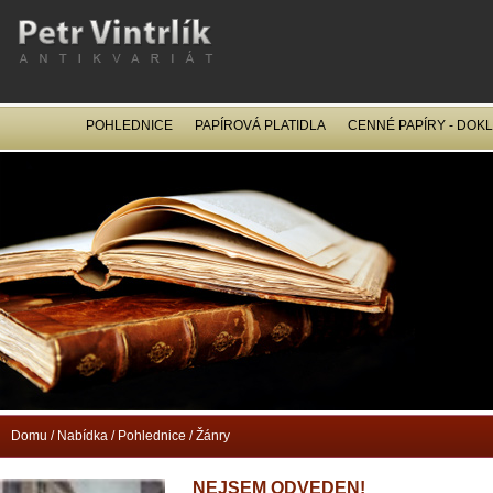
POHLEDNICE
PAPÍROVÁ PLATIDLA
CENNÉ PAPÍRY - DOK
OCEL
Domu
/
Nabídka
/
Pohlednice
/
Žánry
NEJSEM ODVEDEN!