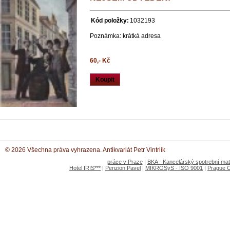
Kód položky:
1032193
Poznámka: krátká adresa
60,- Kč
Koupit
© 2026 Všechna práva vyhrazena. Antikvariát Petr Vintrlík
práce v Praze
|
BKA - Kancelárský spotrební mate
Hotel IRIS***
|
Penzion Pavel
|
MIKROSyS - ISO 9001
|
Prague 