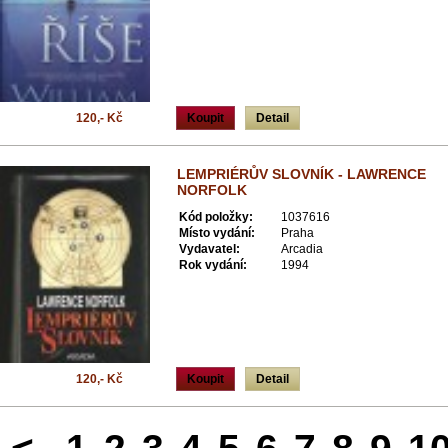
120,- Kč
Koupit
Detail
LEMPRIÉRŮV SLOVNÍK - LAWRENCE
NORFOLK
Kód položky:
1037616
Místo vydání:
Praha
Vydavatel:
Arcadia
Rok vydání:
1994
120,- Kč
Koupit
Detail