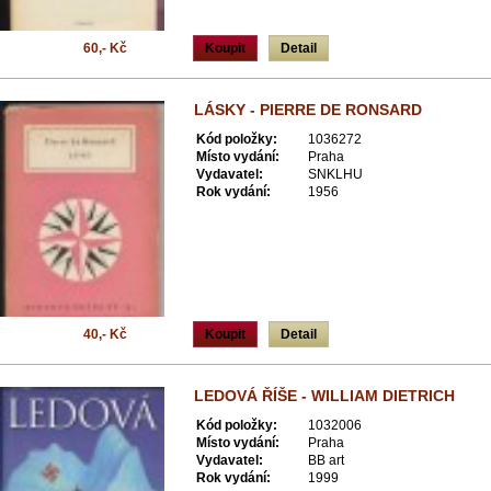
60,- Kč
Koupit
Detail
LÁSKY - PIERRE DE RONSARD
Kód položky:
1036272
Místo vydání:
Praha
Vydavatel:
SNKLHU
Rok vydání:
1956
40,- Kč
Koupit
Detail
LEDOVÁ ŘÍŠE - WILLIAM DIETRICH
Kód položky:
1032006
Místo vydání:
Praha
Vydavatel:
BB art
Rok vydání:
1999