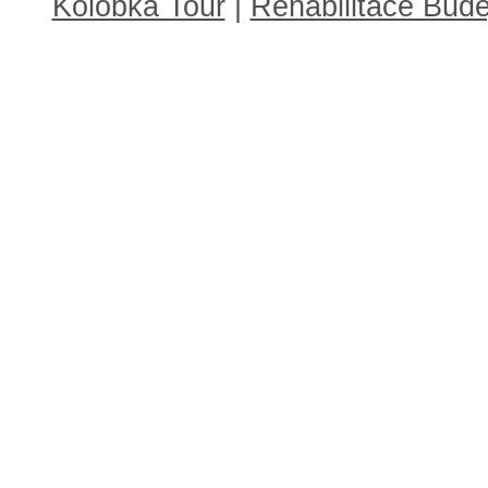
Kolobka Tour
|
Rehabilitace Budě