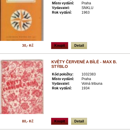
Místo vydání:
Praha
Vydavatel:
SNKLU
Rok vydání:
1963
30,- Kč
Koupit
Detail
KVĚTY ČERVENÉ A BÍLÉ - MAX B.
STÝBLO
Kód položky:
1032383
Místo vydání:
Praha
Vydavatel:
Volná tribuna
Rok vydání:
1934
80,- Kč
Koupit
Detail