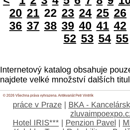
<
1
2
3
4
5
6
7
8
9
1
20
21
22
23
24
25
26
36
37
38
39
40
41
42
52
53
54
55
Internetový katalog obsahuje pouz
najdete velké množství dalších titul
© 2026 Všechna práva vyhrazena. Antikvariát Petr Vintrlík
práce v Praze
|
BKA - Kancelársk
zluvaimpoexpo.c
Hotel IRIS***
|
Penzion Pavel
|
M