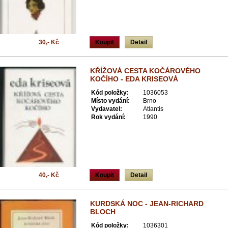
30,- Kč
Koupit
Detail
KŘÍŽOVÁ CESTA KOČÁROVÉHO
KOČÍHO - EDA KRISEOVÁ
Kód položky:
1036053
Místo vydání:
Brno
Vydavatel:
Atlantis
Rok vydání:
1990
40,- Kč
Koupit
Detail
KURDSKÁ NOC - JEAN-RICHARD
BLOCH
Kód položky:
1036301