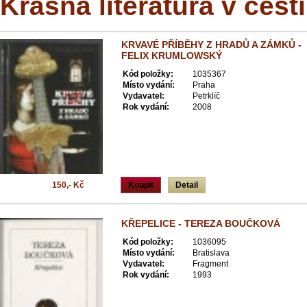
Krásná literatura v češt
KRVAVÉ PŘÍBĚHY Z HRADŮ A ZÁMKŮ -
FELIX KRUMLOWSKÝ
Kód položky:
1035367
Místo vydání:
Praha
Vydavatel:
Petrklíč
Rok vydání:
2008
150,- Kč
Koupit
Detail
KŘEPELICE - TEREZA BOUČKOVÁ
Kód položky:
1036095
Místo vydání:
Bratislava
Vydavatel:
Fragment
Rok vydání:
1993