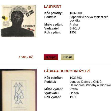
LABYRINT
Kód položky:
1037800
Podtitul:
Západní vědecko-fantastické
povídky
Místo vydání:
Praha
Vydavatel:
SNKLU
Rok vydání:
1952
1 500,- Kč
Koupit
Detail
LÁSKA A DOBRODRUŽSTVÍ
Kód položky:
1033793
Podtitul:
Longos: Dafnis a Chloé,
Héliodóros: Příběhy aithiopské
Místo vydání:
Praha
Vydavatel:
Odeon
Rok vydání:
1971