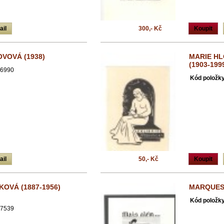
ail
300,- Kč
Koupit
OVOVÁ (1938)
MARIE H
(1903-199
6990
Kód položky
ail
50,- Kč
Koupit
OVÁ (1887-1956)
MARQUES 
Kód položky
7539