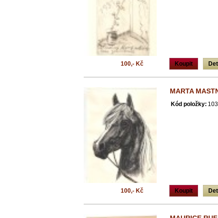
100,- Kč
Koupit
Det
MARTA MAST
Kód položky:
103
100,- Kč
Koupit
Det