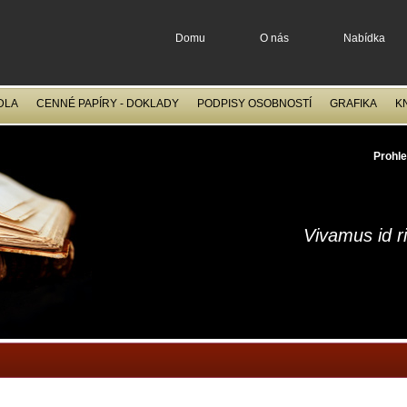
Domu
O nás
Nabídka
DLA
CENNÉ PAPÍRY - DOKLADY
PODPISY OSOBNOSTÍ
GRAFIKA
K
OCELORYTINY
FILATELIE
Prohle
Vivamus id r