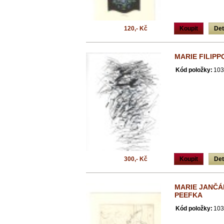
120,- Kč
Koupit
Det
MARIE FILIPP
Kód položky:
103
300,- Kč
Koupit
Det
MARIE JANČÁK
PEEFKA
Kód položky:
103