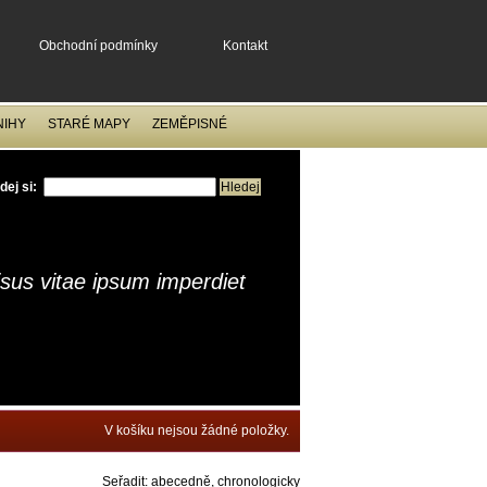
Obchodní podmínky
Kontakt
NIHY
STARÉ MAPY
ZEMĚPISNÉ
dej si:
isus vitae ipsum imperdiet
V košíku nejsou žádné položky.
Seřadit:
abecedně
,
chronologicky