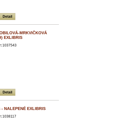
Detail
LOBILOVÁ-MRKVIČKOVÁ
9) EXLIBRIS
:
1037543
Detail
- NALEPENÉ EXLIBRIS
:
1038117