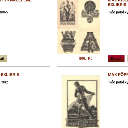
FIN - NALEPENÉ
MAX KISLI
EXLIBRIS
8065
Kód položky
ail
800,- Kč
Koupit
 EXLIBRIS
MAX PÖPP
7992
Kód položky