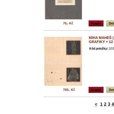
70,- Kč
Koupit
Det
MIHA MAHEŠ (
GRAFIKY + 12
Kód položky:
103
700,- Kč
Koupit
Det
<
1
2
3
4