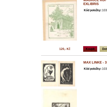
MAURICE RUF
EXLIBRIS
Kód položky:
103
120,- Kč
Koupit
Det
MAX LINKE - 3
Kód položky:
103