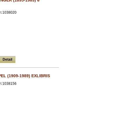
NGER (1895-1983) 6
:
1038020
Detail
EL (1909-1989) EXLIBRIS
:
1038156