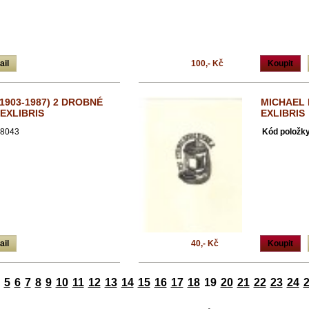
ail
100,- Kč
Koupit
1903-1987) 2 DROBNÉ
MICHAEL 
 EXLIBRIS
EXLIBRIS
8043
Kód položky
ail
40,- Kč
Koupit
5
6
7
8
9
10
11
12
13
14
15
16
17
18
19
20
21
22
23
24