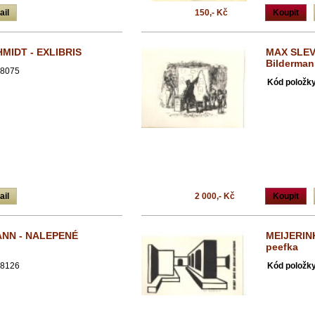
ail
150,- Kč
Koupit
MIDT - EXLIBRIS
MAX SLEVO
Bilderma
8075
Kód položky
ail
2 000,- Kč
Koupit
NN - NALEPENÉ
MEIJERIN
peefka
8126
Kód položky