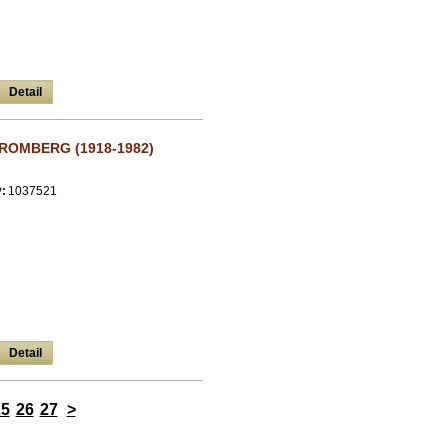
Detail
ROMBERG (1918-1982)
:
1037521
Detail
25
26
27
>