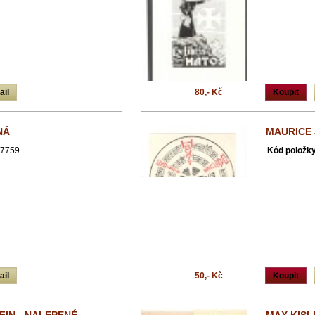
ail
80,- Kč
Koupit
NÁ
MAURICE 
7759
Kód položky
ail
50,- Kč
Koupit