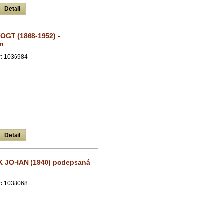
Detail
GT (1868-1952) -
nn
:
1036984
Detail
K JOHAN (1940) podepsaná
:
1038068