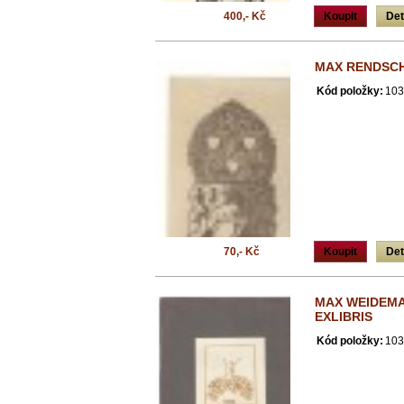
400,- Kč
Koupit
Det
MAX RENDSCH
Kód položky:
103
70,- Kč
Koupit
Det
MAX WEIDEMA
EXLIBRIS
Kód položky:
103