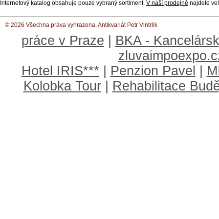
Internetový katalog obsahuje pouze vybraný sortiment.
V naší prodejně
najdete vel
© 2026 Všechna práva vyhrazena. Antikvariát Petr Vintrlík
práce v Praze
|
BKA - Kancelársk
zluvaimpoexpo.c
Hotel IRIS***
|
Penzion Pavel
|
M
Kolobka Tour
|
Rehabilitace Budě