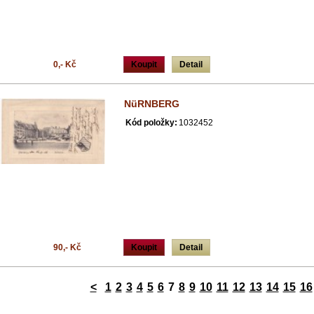
0,- Kč
Koupit
Detail
NüRNBERG
Kód položky:
1032452
90,- Kč
Koupit
Detail
<
1
2
3
4
5
6
7
8
9
10
11
12
13
14
15
16