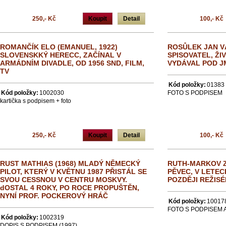
250,- Kč
Koupit
Detail
100,- Kč
ROMANČÍK ELO (EMANUEL, 1922)
ROSŮLEK JAN VÁ
SLOVENSKKÝ HERECC, ZAČÍNAL V
SPISOVATEL, Ž
ARMÁDNÍM DIVADLE, OD 1956 SND, FILM,
VYDÁVAL POD J
TV
Kód položky:
01383
Kód položky:
1002030
FOTO S PODPISEM
kartička s podpisem + foto
250,- Kč
Koupit
Detail
100,- Kč
RUST MATHIAS (1968) MLADÝ NĚMECKÝ
RUTH-MARKOV Z
PILOT, KTERÝ V KVĚTNU 1987 PŘISTÁL SE
PĚVEC, V LETEC
SVOU CESSNOU V CENTRU MOSKVY.
POZDĚJI REŽISÉ
dOSTAL 4 ROKY, PO ROCE PROPUŠTĚN,
NYNÍ PROF. POCKEROVÝ HRÁČ
Kód položky:
10017
FOTO S PODPISEM 
Kód položky:
1002319
DOPIS S PODPISEM (1997)