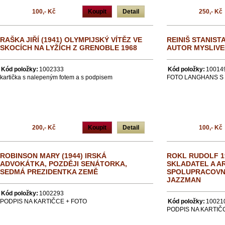
100,- Kč
Koupit
Detail
250,- Kč
RAŠKA JIŘÍ (1941) OLYMPIJSKÝ VÍTĚZ VE
REINIŠ STANISTA
SKOCÍCH NA LYŽÍCH Z GRENOBLE 1968
AUTOR MYSLIV
Kód položky:
1002333
Kód položky:
10014
kartička s nalepeným fotem a s podpisem
FOTO LANGHANS S
200,- Kč
Koupit
Detail
100,- Kč
ROBINSON MARY (1944) IRSKÁ
ROKL RUDOLF 19
ADVOKÁTKA, POZDĚJI SENÁTORKA,
SKLADATEL A A
SEDMÁ PREZIDENTKA ZEMĚ
SPOLUPRACOVNÍK
JAZZMAN
Kód položky:
1002293
PODPIS NA KARTIČCE + FOTO
Kód položky:
10021
PODPIS NA KARTIČ