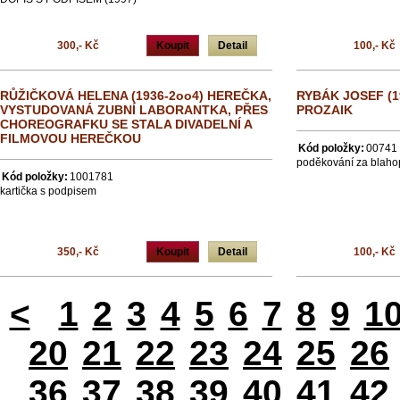
300,- Kč
Koupit
Detail
100,- Kč
RŮŽIČKOVÁ HELENA (1936-2oo4) HEREČKA,
RYBÁK JOSEF (19
VYSTUDOVANÁ ZUBNÍ LABORANTKA, PŘES
PROZAIK
CHOREOGRAFKU SE STALA DIVADELNÍ A
FILMOVOU HEREČKOU
Kód položky:
00741
poděkování za blaho
Kód položky:
1001781
kartička s podpisem
350,- Kč
Koupit
Detail
100,- Kč
<
1
2
3
4
5
6
7
8
9
1
20
21
22
23
24
25
26
36
37
38
39
40
41
42