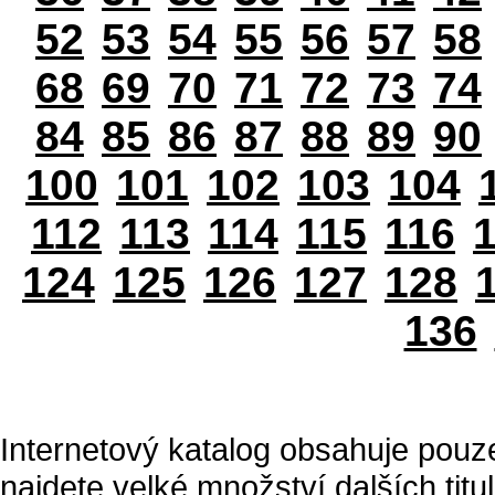
52
53
54
55
56
57
58
68
69
70
71
72
73
74
84
85
86
87
88
89
90
100
101
102
103
104
112
113
114
115
116
124
125
126
127
128
136
Internetový katalog obsahuje pouz
najdete velké množství dalších titul