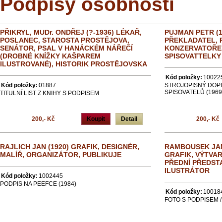
Podpisy osobností
PŘIKRYL, MUDr. ONDŘEJ (?-1936) LÉKAŘ,
PUJMAN PETR (1
POSLANEC, STAROSTA PROSTĚJOVA,
PŘEKLADATEL,
SENÁTOR, PSAL V HANÁCKÉM NÁŘEČÍ
KONZERVATOŘE 
(DROBNÉ KNÍŽKY KAŠPAREM
SPISOVATTELKY 
ILUSTROVANÉ), HISTORIK PROSTĚJOVSKA
Kód položky:
10022
Kód položky:
01887
STROJOPISNÝ DOPI
SPISOVATELŮ (1969
TITULNÍ LIST Z KNIHY S PODPISEM
200,- Kč
Koupit
Detail
200,- Kč
RAJLICH JAN (1920) GRAFIK, DESIGNÉR,
RAMBOUSEK JAN 
MALÍŘ, ORGANIZÁTOR, PUBLIKUJE
GRAFIK, VÝTVAR
PŘEDNÍ PŘEDSTA
ILUSTRÁTOR
Kód položky:
1002445
PODPIS NA PEEFCE (1984)
Kód položky:
10018
FOTO S PODPISEM /