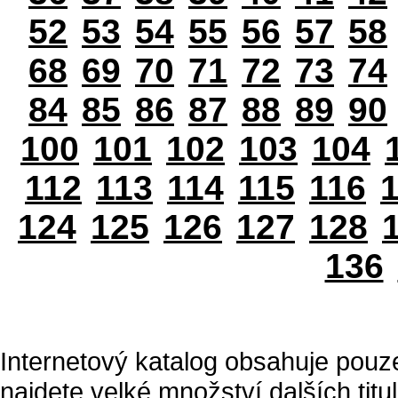
52
53
54
55
56
57
58
68
69
70
71
72
73
74
84
85
86
87
88
89
90
100
101
102
103
104
112
113
114
115
116
124
125
126
127
128
136
Internetový katalog obsahuje pouz
najdete velké množství dalších titul