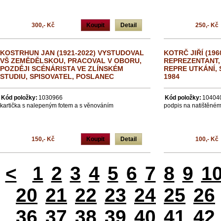
300,- Kč
Koupit
Detail
250,- Kč
KOSTRHUN JAN (1921-2022) VYSTUDOVAL
KOTRČ JIŘÍ (19
VŠ ZEMĚDĚLSKOU, PRACOVAL V OBORU,
REPREZENTANT, 
POZDĚJI SCÉNÁRISTA VE ZLÍNSKÉM
REPRE UTKÁNÍ,
STUDIU, SPISOVATEL, POSLANEC
1984
Kód položky:
1030966
Kód položky:
10404
kartička s nalepeným fotem a s věnováním
podpis na natištěném
150,- Kč
Koupit
Detail
100,- Kč
<
1
2
3
4
5
6
7
8
9
1
20
21
22
23
24
25
26
36
37
38
39
40
41
42