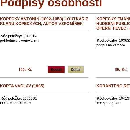
Podpisy osobností
KOPECKÝ ANTONÍN (1892-1953) LOUTKÁŘ Z
KOPECKÝ EMANUE
KLANU KOPECKÝCH, AUTOR VZPOMÍNEK
HUDEBNÍ PUBLIC
OPERNÍ PĚVEC, 
Kód položky:
1040114
pohlednice s věnováním
Kód položky:
10363
podpis na kartičce
100,- Kč
Koupit
Detail
60,- Kč
KOPTA VÁCLAV (1965)
KORANTENG REY
Kód položky:
1031301
Kód položky:
10413
FOTO S PODPISEM
foto s podpisem