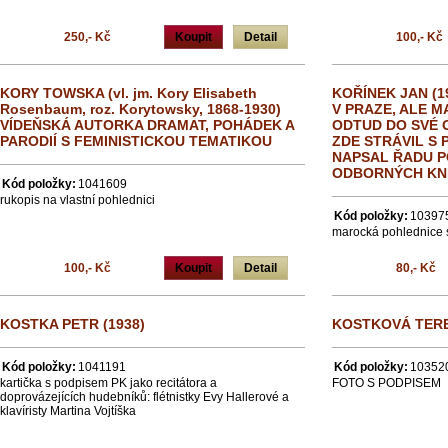
250,- Kč
Koupit
Detail
100,- Kč
KORY TOWSKA (vl. jm. Kory Elisabeth
KOŘÍNEK JAN (1
Rosenbaum, roz. Korytowsky, 1868-1930)
V PRAZE, ALE M
VÍDEŇSKÁ AUTORKA DRAMAT, POHÁDEK A
ODTUD DO SVÉ 
PARODIÍ S FEMINISTICKOU TEMATIKOU
ZDE STRÁVIL S 
NAPSAL ŘADU P
ODBORNÝCH KNI
Kód položky:
1041609
rukopis na vlastní pohlednici
Kód položky:
10397
marocká pohlednice 
100,- Kč
Koupit
Detail
80,- Kč
KOSTKA PETR (1938)
KOSTKOVÁ TERE
Kód položky:
1041191
Kód položky:
10352
kartička s podpisem PK jako recitátora a
FOTO S PODPISEM
doprovázejících hudebníků: flétnistky Evy Hallerové a
klavíristy Martina Vojtíška