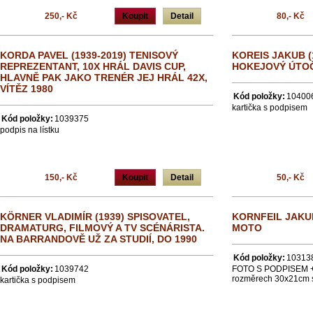
250,- Kč
Koupit
Detail
80,- Kč
KORDA PAVEL (1939-2019) TENISOVÝ
KOREIS JAKUB (
REPREZENTANT, 10X HRÁL DAVIS CUP,
HOKEJOVÝ ÚTO
HLAVNĚ PAK JAKO TRENÉR JEJ HRÁL 42X,
VÍTĚZ 1980
Kód položky:
10400
kartička s podpisem
Kód položky:
1039375
podpis na lístku
150,- Kč
Koupit
Detail
50,- Kč
KÖRNER VLADIMÍR (1939) SPISOVATEL,
KORNFEIL JAKUB
DRAMATURG, FILMOVÝ A TV SCÉNÁRISTA.
MOTO
NA BARRANDOVĚ UŽ ZA STUDIÍ, DO 1990
Kód položky:
10313
Kód položky:
1039742
FOTO S PODPISEM + d
rozměrech 30x21cm s
kartička s podpisem