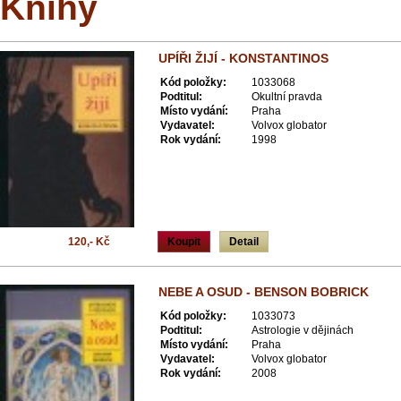
Knihy
UPÍŘI ŽIJÍ - KONSTANTINOS
Kód položky:
1033068
Podtitul:
Okultní pravda
Místo vydání:
Praha
Vydavatel:
Volvox globator
Rok vydání:
1998
120,- Kč
Koupit
Detail
NEBE A OSUD - BENSON BOBRICK
Kód položky:
1033073
Podtitul:
Astrologie v dějinách
Místo vydání:
Praha
Vydavatel:
Volvox globator
Rok vydání:
2008