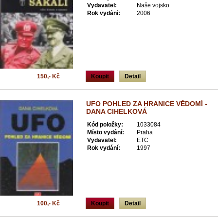
Vydavatel:
Naše vojsko
Rok vydání:
2006
150,- Kč
Koupit
Detail
UFO POHLED ZA HRANICE VĚDOMÍ -
DANA CIHELKOVÁ
Kód položky:
1033084
Místo vydání:
Praha
Vydavatel:
ETC
Rok vydání:
1997
100,- Kč
Koupit
Detail