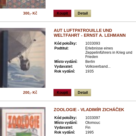
300,- Kč
Koupit
Detail
AUT LUFTPATROUILLE UND
WELTFAHRT - ERNST A. LEHMANN
Kód položky:
1033093
Podtitul:
Erlebnisse eines
Zeppelinführers in Krieg und
Frieden
Místo vydání:
Berlin
Vydavatel:
Volksverband...
Rok vydání:
1935
200,- Kč
Koupit
Detail
ZOOLOGIE - VLADIMÍR ZICHÁČEK
Kód položky:
1033097
Místo vydání:
Olomouc
Vydavatel:
Fin
Rok vydání:
1995