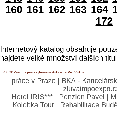
160
161
162
163
164
172
Internetový katalog obsahuje pouz
najdete velké množství dalších titul
© 2026 Všechna práva vyhrazena. Antikvariát Petr Vintrlík
práce v Praze
|
BKA - Kancelársk
zluvaimpoexpo.c
Hotel IRIS***
|
Penzion Pavel
|
M
Kolobka Tour
|
Rehabilitace Budě