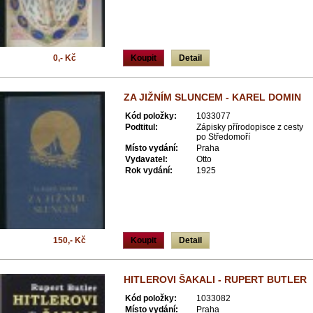
0,- Kč
Koupit
Detail
ZA JIŽNÍM SLUNCEM - KAREL DOMIN
Kód položky:
1033077
Podtitul:
Zápisky přírodopisce z cesty
po Středomoří
Místo vydání:
Praha
Vydavatel:
Otto
Rok vydání:
1925
150,- Kč
Koupit
Detail
HITLEROVI ŠAKALI - RUPERT BUTLER
Kód položky:
1033082
Místo vydání:
Praha