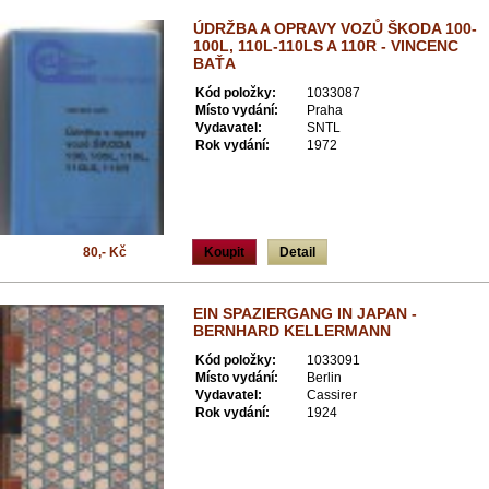
ÚDRŽBA A OPRAVY VOZŮ ŠKODA 100-
100L, 110L-110LS A 110R - VINCENC
BAŤA
Kód položky:
1033087
Místo vydání:
Praha
Vydavatel:
SNTL
Rok vydání:
1972
80,- Kč
Koupit
Detail
EIN SPAZIERGANG IN JAPAN -
BERNHARD KELLERMANN
Kód položky:
1033091
Místo vydání:
Berlin
Vydavatel:
Cassirer
Rok vydání:
1924