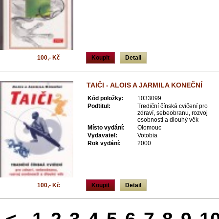
100,- Kč
Koupit
Detail
TAIČI - ALOIS A JARMILA KONEČNÍ
Kód položky:
1033099
Podtitul:
Trediční čínská cvičení pro
zdraví, sebeobranu, rozvoj
osobnosti a dlouhý věk
Místo vydání:
Olomouc
Vydavatel:
Votobia
Rok vydání:
2000
100,- Kč
Koupit
Detail