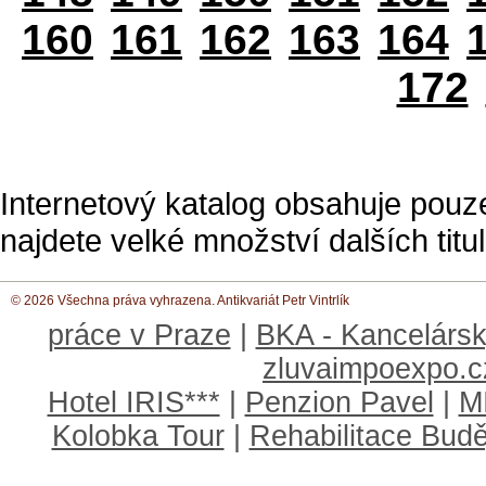
160
161
162
163
164
172
Internetový katalog obsahuje pouz
najdete velké množství dalších titul
© 2026 Všechna práva vyhrazena. Antikvariát Petr Vintrlík
práce v Praze
|
BKA - Kancelársk
zluvaimpoexpo.c
Hotel IRIS***
|
Penzion Pavel
|
M
Kolobka Tour
|
Rehabilitace Budě