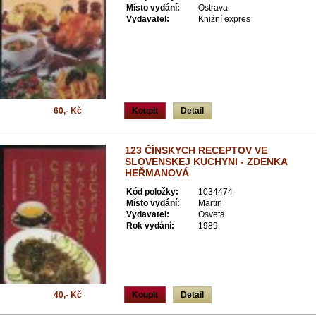
Místo vydání:
Ostrava
Vydavatel:
Knižní expres
60,- Kč
Koupit
Detail
123 ČÍNSKYCH RECEPTOV VE
SLOVENSKEJ KUCHYNI - ZDENKA
HEŘMANOVÁ
Kód položky:
1034474
Místo vydání:
Martin
Vydavatel:
Osveta
Rok vydání:
1989
40,- Kč
Koupit
Detail