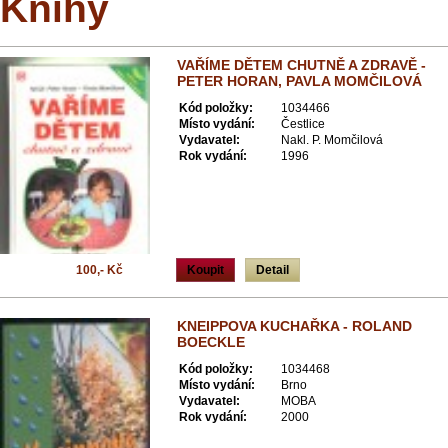
Knihy
VAŘÍME DĚTEM CHUTNĚ A ZDRAVĚ -
PETER HORAN, PAVLA MOMČILOVÁ
Kód položky:
1034466
Místo vydání:
Čestlice
Vydavatel:
Nakl. P. Momčilová
Rok vydání:
1996
100,- Kč
Koupit
Detail
KNEIPPOVA KUCHAŘKA - ROLAND
BOECKLE
Kód položky:
1034468
Místo vydání:
Brno
Vydavatel:
MOBA
Rok vydání:
2000