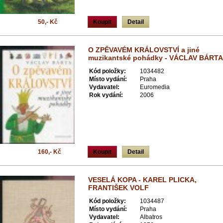
50,- Kč
Koupit
Detail
O ZPĚVAVÉM KRÁLOVSTVÍ a jiné
muzikantské pohádky - VÁCLAV BÁRTA
Kód položky:
1034482
Místo vydání:
Praha
Vydavatel:
Euromedia
Rok vydání:
2006
160,- Kč
Koupit
Detail
VESELÁ KOPA - KAREL PLICKA,
FRANTIŠEK VOLF
Kód položky:
1034487
Místo vydání:
Praha
Vydavatel:
Albatros