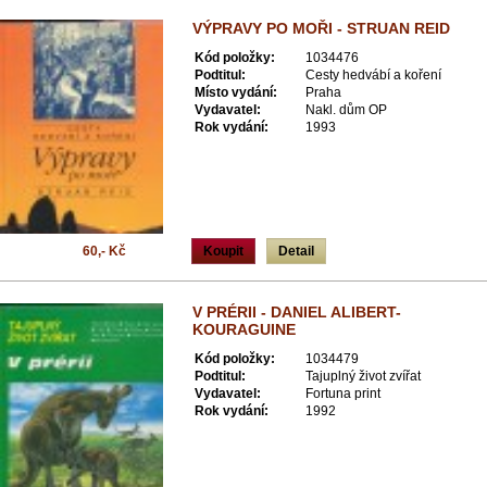
VÝPRAVY PO MOŘI - STRUAN REID
Kód položky:
1034476
Podtitul:
Cesty hedvábí a koření
Místo vydání:
Praha
Vydavatel:
Nakl. dům OP
Rok vydání:
1993
60,- Kč
Koupit
Detail
V PRÉRII - DANIEL ALIBERT-
KOURAGUINE
Kód položky:
1034479
Podtitul:
Tajuplný život zvířat
Vydavatel:
Fortuna print
Rok vydání:
1992