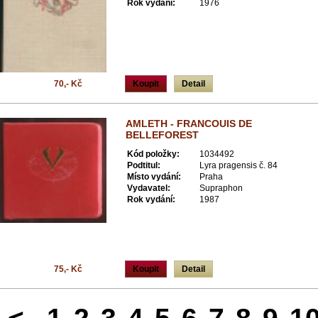
Rok vydání:
1976
70,- Kč
Koupit
Detail
AMLETH - FRANCOUIS DE
BELLEFOREST
Kód položky:
1034492
Podtitul:
Lyra pragensis č. 84
Místo vydání:
Praha
Vydavatel:
Supraphon
Rok vydání:
1987
75,- Kč
Koupit
Detail