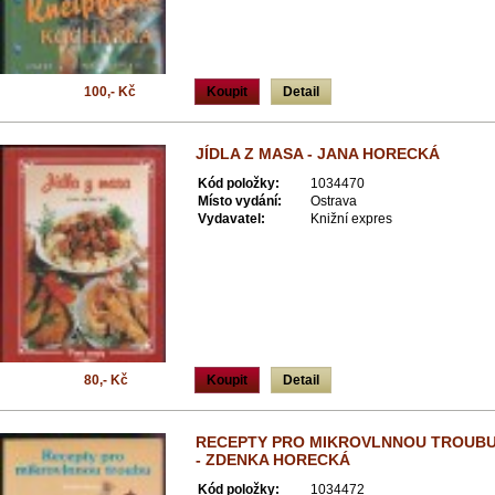
100,- Kč
Koupit
Detail
JÍDLA Z MASA - JANA HORECKÁ
Kód položky:
1034470
Místo vydání:
Ostrava
Vydavatel:
Knižní expres
80,- Kč
Koupit
Detail
RECEPTY PRO MIKROVLNNOU TROUB
- ZDENKA HORECKÁ
Kód položky:
1034472