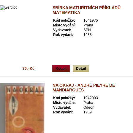
SBÍRKA MATURITNÍCH PŘÍKLADŮ
MATEMATIKA
Kód položky:
1041975
Místo vydání:
Praha
Vydavatel:
SPN
Rok vydání:
1988
30,- Kč
Koupit
Detail
NA OKRAJ - ANDRÉ PIEYRE DE
MANDIARGUES
Kód položky:
1042003
Místo vydání:
Praha
Vydavatel:
Odeon
Rok vydání:
1969