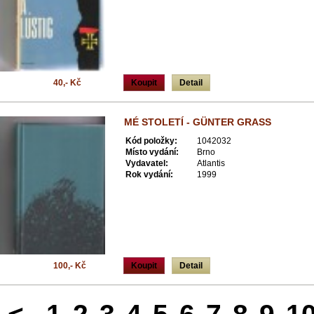
40,- Kč
Koupit
Detail
MÉ STOLETÍ - GÜNTER GRASS
Kód položky:
1042032
Místo vydání:
Brno
Vydavatel:
Atlantis
Rok vydání:
1999
100,- Kč
Koupit
Detail