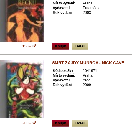
Místo vydání:
Praha
Vydavatel:
Euromédia
Rok vydání:
2003
150,- Kč
Koupit
Detail
SMRT ZAJDY MUNROA - NICK CAVE
Kód položky:
1041971
Místo vydání:
Praha
Vydavatel:
Argo
Rok vydání:
2009
200,- Kč
Koupit
Detail