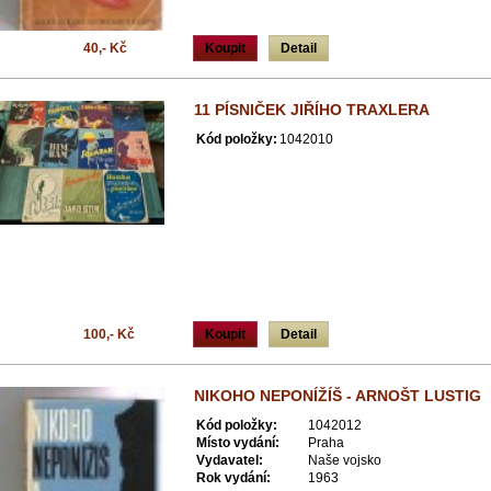
40,- Kč
Koupit
Detail
11 PÍSNIČEK JIŘÍHO TRAXLERA
Kód položky:
1042010
100,- Kč
Koupit
Detail
NIKOHO NEPONÍŽÍŠ - ARNOŠT LUSTIG
Kód položky:
1042012
Místo vydání:
Praha
Vydavatel:
Naše vojsko
Rok vydání:
1963