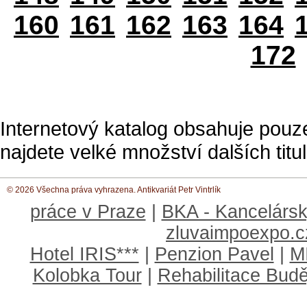
160
161
162
163
164
172
Internetový katalog obsahuje pouz
najdete velké množství dalších titul
© 2026 Všechna práva vyhrazena. Antikvariát Petr Vintrlík
práce v Praze
|
BKA - Kancelársk
zluvaimpoexpo.c
Hotel IRIS***
|
Penzion Pavel
|
M
Kolobka Tour
|
Rehabilitace Budě