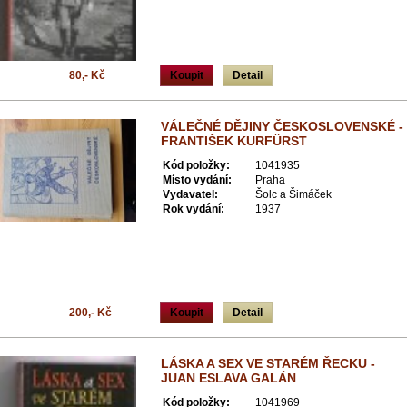
80,- Kč
Koupit
Detail
VÁLEČNÉ DĚJINY ČESKOSLOVENSKÉ -
FRANTIŠEK KURFÜRST
Kód položky:
1041935
Místo vydání:
Praha
Vydavatel:
Šolc a Šimáček
Rok vydání:
1937
200,- Kč
Koupit
Detail
LÁSKA A SEX VE STARÉM ŘECKU -
JUAN ESLAVA GALÁN
Kód položky:
1041969