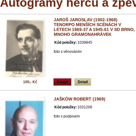
Autogramy herců a zpě
JAROŠ JAROSLAV (1902-1968)
TENORPO MENŠÍCH SCÉNÁCH V
LETECH 1969-37 A 1945-61 V SD BRNO,
MNOHO GRAMONAHRÁVEK
Kód položky:
1039845
foto s věnováním
100,- Kč
Koupit
Detail
JAŠKÓW ROBERT (1969)
Kód položky:
1031206
foto s podpisem