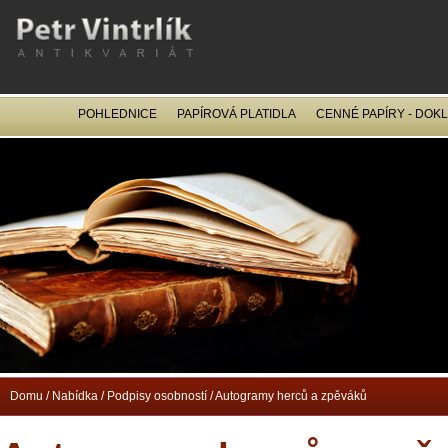
POHLEDNICE
PAPÍROVÁ PLATIDLA
CENNÉ PAPÍRY - DOK
OCEL
Domu
/
Nabídka
/
Podpisy osobností
/
Autogramy herců a zpěváků