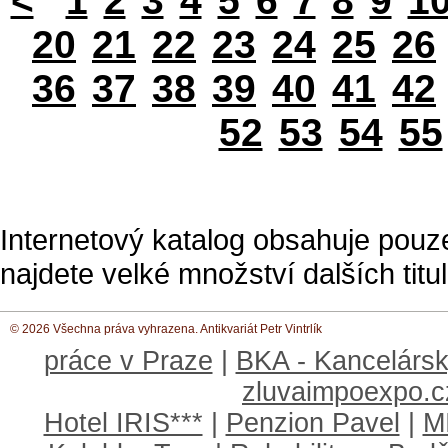
<
1
2
3
4
5
6
7
8
9
1
20
21
22
23
24
25
26
36
37
38
39
40
41
42
52
53
54
55
Internetový katalog obsahuje pouz
najdete velké množství dalších titul
© 2026 Všechna práva vyhrazena. Antikvariát Petr Vintrlík
práce v Praze
|
BKA - Kancelársk
zluvaimpoexpo.c
Hotel IRIS***
|
Penzion Pavel
|
M