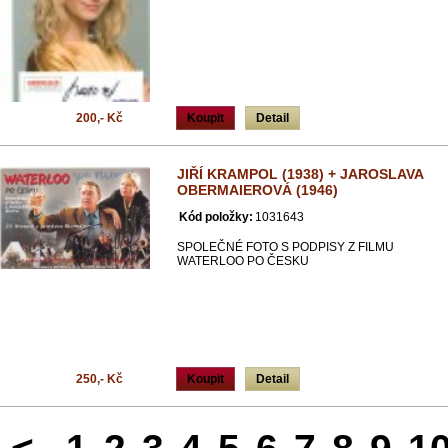
200,- Kč
Koupit
Detail
JIŘÍ KRAMPOL (1938) + JAROSLAVA
OBERMAIEROVÁ (1946)
Kód položky:
1031643
SPOLEČNÉ FOTO S PODPISY Z FILMU
WATERLOO PO ČESKU
250,- Kč
Koupit
Detail