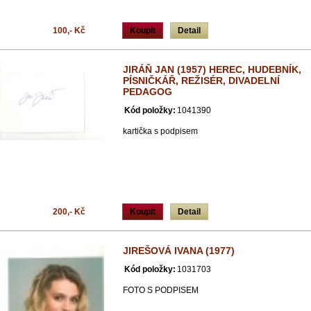
100,- Kč
Koupit
Detail
JIRÁŇ JAN (1957) HEREC, HUDEBNÍK,
PÍSNIČKÁŘ, REŽISÉR, DIVADELNÍ
PEDAGOG
Kód položky:
1041390
kartička s podpisem
200,- Kč
Koupit
Detail
JIREŠOVÁ IVANA (1977)
Kód položky:
1031703
FOTO S PODPISEM