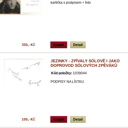
kartička s podpisem + foto
350,- Kč
Koupit
Detail
JEZINKY - ZPÍVALY SÓLOVĚ I JAKO
DOPROVOD SÓLOVÝCH ZPĚVÁKŮ
Kód položky:
1039044
PODPISY NA LÍSTKU
100,- Kč
Koupit
Detail