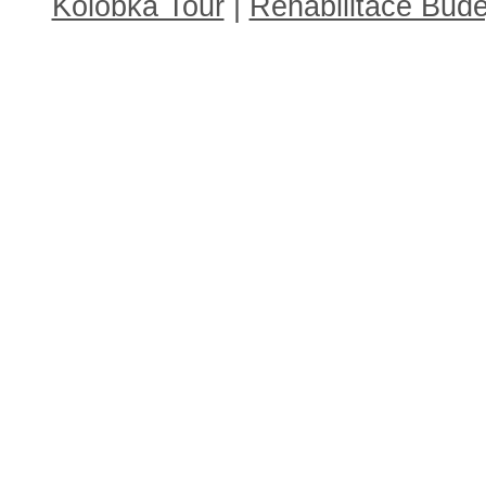
Kolobka Tour
|
Rehabilitace Budě