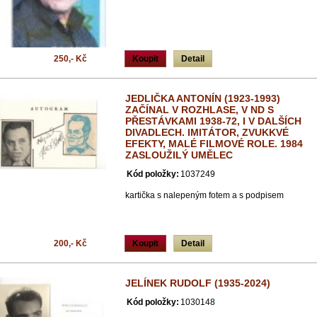
250,- Kč
Koupit
Detail
JEDLIČKA ANTONÍN (1923-1993)
ZAČÍNAL V ROZHLASE, V ND S
PŘESTÁVKAMI 1938-72, I V DALŠÍCH
DIVADLECH. IMITÁTOR, ZVUKKVÉ
EFEKTY, MALÉ FILMOVÉ ROLE. 1984
ZASLOUŽILÝ UMĚLEC
Kód položky:
1037249
kartička s nalepeným fotem a s podpisem
200,- Kč
Koupit
Detail
JELÍNEK RUDOLF (1935-2024)
Kód položky:
1030148