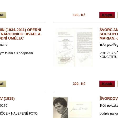
ail
100,- Kč
Koupit
N (1934-2011) OPERNÍ
ŠVORC AN
 NÁRODNÍHO DIVADLA,
SOUKUPOV
ODNÍ UMĚLEC
MARIAN, o
9939
Kód položky
ným fotem a s podpisem
PODPISY V
KONCERTU
ail
300,- Kč
Koupit
 (1919)
ŠVORCOVÁ 
0176
Kód položky
TIČCE + NALEPENÉ FOTO
podpis na kar