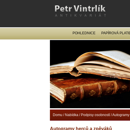
POHLEDNICE
PAPÍROVÁ PLATI
Domu
/
Nabídka
/
Podpisy osobností
/
Autogramy 
Autogramy herců a zpěváků