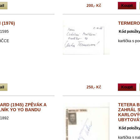
ail
200,- Kč
Koupit
 (1976)
TERMEROV
1595
Kód položky
TIČCE
kartička s p
ail
250,- Kč
Koupit
ARD (1945) ZPĚVÁK A
TETERA B
LNÍK YO YO BANDU
ZAHRÁL S
KARLOVÝC
1892
UBYTOVÁ
Kód položky
kartička s n