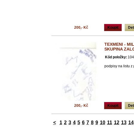
200,- Kč
Koupit
Det
TEXMENI - M
SKUPINA ZAL
Kód položky:
104
podpisy na listu z
200,- Kč
Koupit
Det
<
1
2
3
4
5
6
7
8
9
10
11
12
13
14