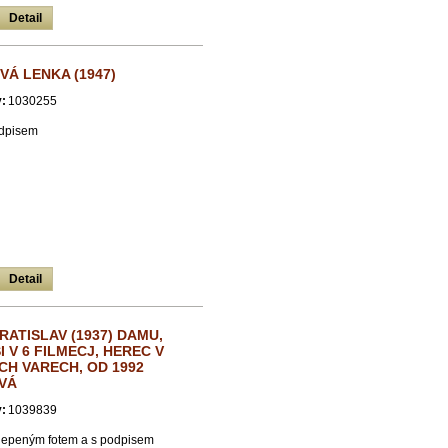
Detail
Á LENKA (1947)
:
1030255
odpisem
Detail
RATISLAV (1937) DAMU,
I V 6 FILMECJ, HEREC V
H VARECH, OD 1992
VÁ
:
1039839
alepeným fotem a s podpisem