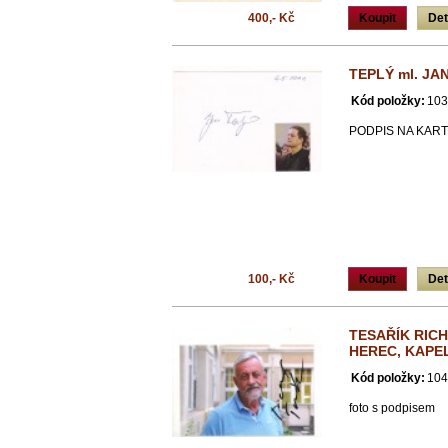
400,- Kč
Koupit
Det
TEPLÝ ml. JAN
Kód položky:
103
PODPIS NA KAR
100,- Kč
Koupit
Det
TESAŘÍK RICH
HEREC, KAPE
Kód položky:
104
foto s podpisem