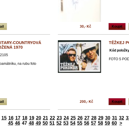
ail
30,- Kč
Koupit
ILITARY-COUNTRYOVÁ
TĚŽKEJ 
OŽENÁ 1970
Kód položky
2105
FOTO S PO
 památníku, na rubu foto
ail
200,- Kč
Koupit
15
16
17
18
19
20
21
22
23
24
25
26
27
28
29
30
31
32
3
45
46
47
48
49
50
51
52
53
54
55
56
57
58
59
60
>