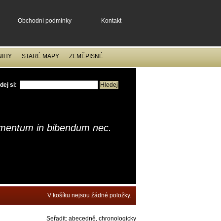
Obchodní podmínky
Kontakt
NIHY
STARÉ MAPY
ZEMĚPISNÉ
dej si:
rmentum in bibendum nec.
V košíku nejsou žádné položky.
Seřadit:
abecedně
,
chronologicky