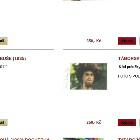
ail
350,- Kč
Koupit
BUŠE (1935)
TÁBORSKÝ
0111
Kód položky
FOTO S PO
ail
250,- Kč
Koupit