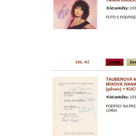
TANJA KAUER
Kód položky:
103
FOTO S PODPIS
150,- Kč
Koupit
Det
TAUBEROVÁ MA
MIXOVÁ IVANA 
(pěvec) + KUC
Kód položky:
103
PODPISY NA PR
(1960)