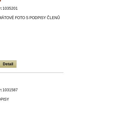
S
:
1035201
ÁTOVÉ FOTO S PODPISY ČLENŮ
Detail
:
1031587
DPISY