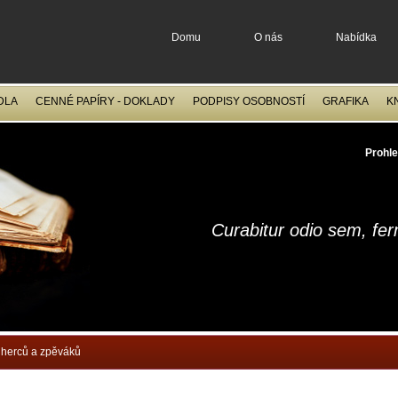
Domu
O nás
Nabídka
DLA
CENNÉ PAPÍRY - DOKLADY
PODPISY OSOBNOSTÍ
GRAFIKA
K
OCELORYTINY
FILATELIE
Prohle
Curabitur odio sem, fe
herců a zpěváků