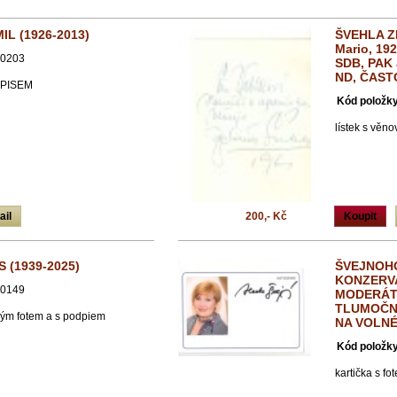
L (1926-2013)
ŠVEHLA ZD
Mario, 19
0203
SDB, PAK
ND, ČAST
DPISEM
Kód položky
lístek s věn
ail
200,- Kč
Koupit
 (1939-2025)
ŠVEJNOHO
KONZERV
0149
MODERÁT
TLUMOČNI
ným fotem a s podpiem
NA VOLN
Kód položky
kartička s f