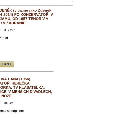
ENĚK (v cizine jako Zdeněk
24-2014) PO KONZERVATOŘI V
 JAMU, OD 1957 TENOR V V
O V ZAHRANIČÍ
:
1037797
ováním
Detail
VÁ HANA (1956)
ATOŘ, HEREČKA,
ORKA, TV HLASATELKA,
CE. V MENŠÍCH DIVADLECH,
É NOZE
:
1040461
otem a s podpisem