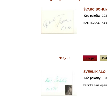
ŠVARC BOHUMI
Kód položky:
103
KARTIČKA S PO
300,- Kč
Koupit
Det
ŠVEHLÍK ALOIS
Kód položky:
103
kartička s nalepe