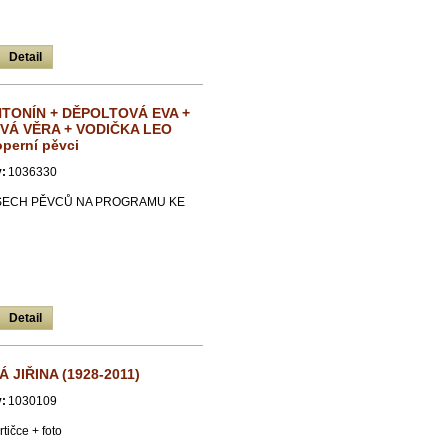
Detail
TONÍN + DĚPOLTOVÁ EVA +
Á VĚRA + VODIČKA LEO
perní pěvci
:
1036330
ŠECH PĚVCŮ NA PROGRAMU KE
Detail
JIŘINA (1928-2011)
:
1030109
tičce + foto