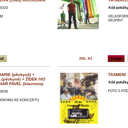
OVÁ (1963) ROCKERKA
TATABOJ
0320
Kód položky
EM
VELKOFORM
SKUPINY
ail
250,- Kč
Koupit
RIE (pěvkyně) +
TAXMENI
(pěvkyně) + ŽÍDEK IVO
Kód položky
HAŘ PAVEL (klavirista)
FOTO S PO
0636
OGRAMU KE KONCERTU