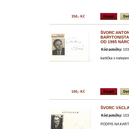
350,- Kč
Koupit
Det
ŠVORC ANTONÍ
BARYTONISTA
OD 1985 NÁR
Kód položky:
103
kartička s nalepe
100,- Kč
Koupit
Det
ŠVORC VÁCLAV
Kód položky:
103
PODPIS NA KAR