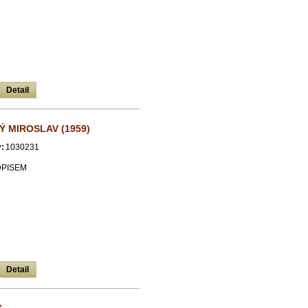
Detail
 MIROSLAV (1959)
:
1030231
DPISEM
Detail