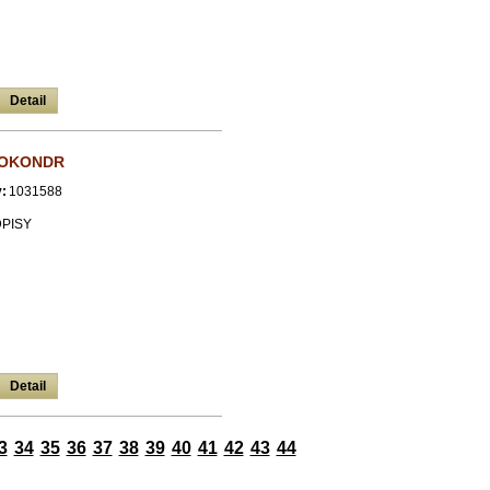
Detail
POKONDR
:
1031588
DPISY
Detail
3
34
35
36
37
38
39
40
41
42
43
44