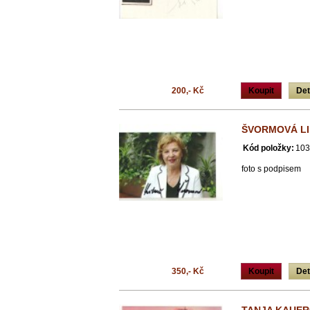
200,- Kč
Koupit
Det
ŠVORMOVÁ LI
Kód položky:
103
foto s podpisem
350,- Kč
Koupit
Det