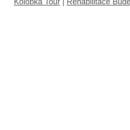
Kolobka Tour
|
Rehabilitace Budě