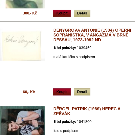
300,- Kč
Koupit
Detail
DENYGROVÁ ANTONIE (1934) OPERNÍ
SOPRANISTKA, V ANGAŽMÁ V BRNĚ,
DESSAU, 1973-1992 ND
Kód položky:
1039459
malá kartička s podpisem
60,- Kč
Koupit
Detail
DĚRGEL PATRIK (1989) HEREC A
ZPĚVÁK
Kód položky:
1041800
foto s podpisem