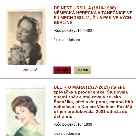
DEINERT URSULA (1910-1988)
NĚMECKÁ HEREČKA A TANEČNICE VE
FILMECH 1936-41, ŽILA PAK VE VÝCH.
BERLÍNĚ
Kód položky:
1041482
foto s podpisem
200,- Kč
Koupit
Detail
DEL RIO MARA (1927-2019) italská
zpěvačka a producentka. Studovala
operní zpěv a stylizovala se jako
Španělka, přešla do popu, mnoho hitů,
nahrálava i s Karlem Vlachem. Později
už jen produkovala, 2001 odešla do
ústranní.
Kód položky:
1041839
foto s podpisem