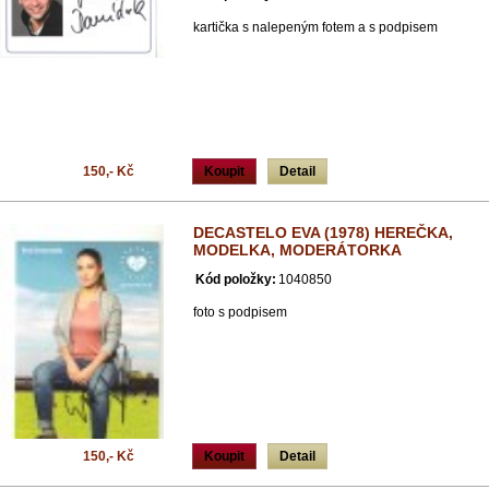
kartička s nalepeným fotem a s podpisem
150,- Kč
Koupit
Detail
DECASTELO EVA (1978) HEREČKA,
MODELKA, MODERÁTORKA
Kód položky:
1040850
foto s podpisem
150,- Kč
Koupit
Detail