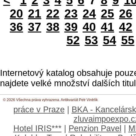
<
1
2
3
4
5
6
7
8
9
1
20
21
22
23
24
25
26
36
37
38
39
40
41
42
52
53
54
55
Internetový katalog obsahuje pouz
najdete velké množství dalších titul
© 2026 Všechna práva vyhrazena. Antikvariát Petr Vintrlík
práce v Praze
|
BKA - Kancelársk
zluvaimpoexpo.c
Hotel IRIS***
|
Penzion Pavel
|
M