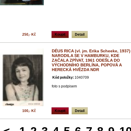
250,- Kč
Koupit
Detail
DÉUS RICA (vl. jm. Erika Scheeke, 1937)
NARODILA SE V HAMBURKU, KDE
ZAČALA ZPÍVAT, 1961 ODEŠLA DO
VÝCHODNÍHO BERLÍNA, POPOVÁ A
HERECKÁ HVĚZDA NDR
Kód položky:
1040709
foto s podpisem
100,- Kč
Koupit
Detail