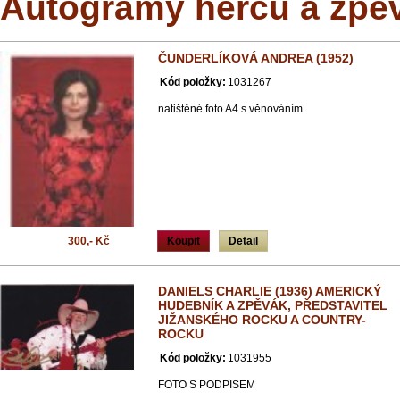
Autogramy herců a zpě
ČUNDERLÍKOVÁ ANDREA (1952)
Kód položky:
1031267
natištěné foto A4 s věnováním
300,- Kč
Koupit
Detail
DANIELS CHARLIE (1936) AMERICKÝ
HUDEBNÍK A ZPĚVÁK, PŘEDSTAVITEL
JIŽANSKÉHO ROCKU A COUNTRY-
ROCKU
Kód položky:
1031955
FOTO S PODPISEM