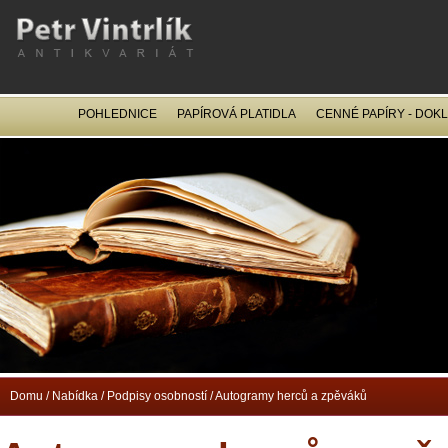
POHLEDNICE
PAPÍROVÁ PLATIDLA
CENNÉ PAPÍRY - DOK
OCEL
Domu
/
Nabídka
/
Podpisy osobností
/
Autogramy herců a zpěváků