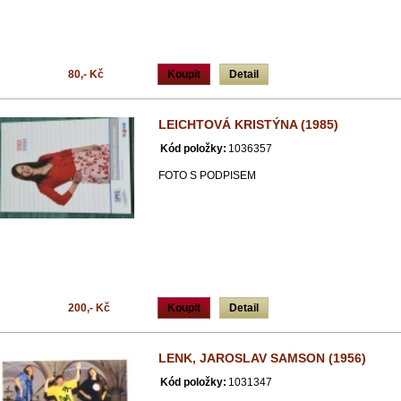
80,- Kč
Koupit
Detail
LEICHTOVÁ KRISTÝNA (1985)
Kód položky:
1036357
FOTO S PODPISEM
200,- Kč
Koupit
Detail
LENK, JAROSLAV SAMSON (1956)
Kód položky:
1031347