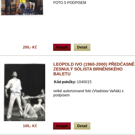
FOTO S PODPISEM
200,- Kč
Koupit
Detail
LEOPOLD IVO (1960-2000) PŘEDČASNĚ
ZESNULÝ SÓLISTA BRNĚNSKÉHO
BALETU
Kód položky:
1040015
velké autorizované foto (Vladislav Vaňák) s
podpisem
100,- Kč
Koupit
Detail