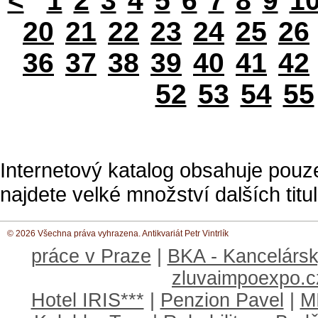
<
1
2
3
4
5
6
7
8
9
1
20
21
22
23
24
25
26
36
37
38
39
40
41
42
52
53
54
55
Internetový katalog obsahuje pouz
najdete velké množství dalších titul
© 2026 Všechna práva vyhrazena. Antikvariát Petr Vintrlík
práce v Praze
|
BKA - Kancelársk
zluvaimpoexpo.c
Hotel IRIS***
|
Penzion Pavel
|
M