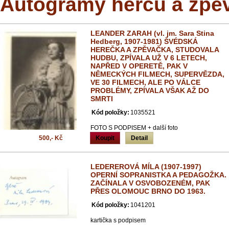
Autogramy herců a zpě
LEANDER ZARAH (vl. jm. Sara Stina
Hedberg, 1907-1981) ŠVÉDSKÁ
HEREČKA A ZPĚVAČKA, STUDOVALA
HUDBU, ZPÍVALA UŽ V 6 LETECH,
NAPŘED V OPERETĚ, PAK V
NĚMECKÝCH FILMECH, SUPERVĚZDA,
VE 30 FILMECH, ALE PO VÁLCE
PROBLÉMY, ZPÍVALA VŠAK AŽ DO
SMRTI
Kód položky:
1035521
FOTO S PODPISEM + další foto
500,- Kč
Koupit
Detail
LEDEREROVÁ MÍLA (1907-1997)
OPERNÍ SOPRANISTKA A PEDAGOŽKA.
ZAČÍNALA V OSVOBOZENÉM, PAK
PŘES OLOMOUC BRNO DO 1963.
Kód položky:
1041201
kartička s podpisem