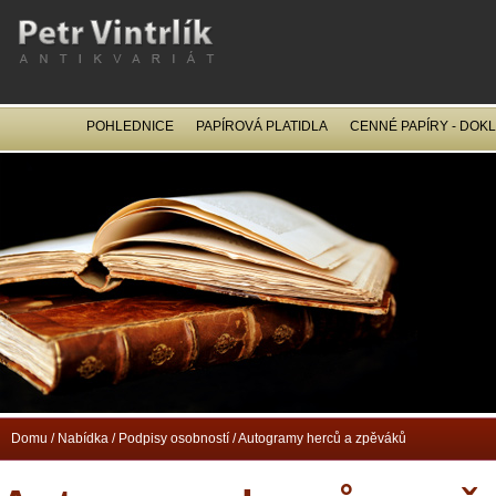
POHLEDNICE
PAPÍROVÁ PLATIDLA
CENNÉ PAPÍRY - DOK
OCEL
Domu
/
Nabídka
/
Podpisy osobností
/
Autogramy herců a zpěváků