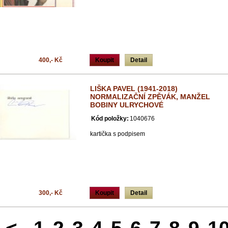
400,- Kč
Koupit
Detail
LIŠKA PAVEL (1941-2018)
NORMALIZAČNÍ ZPĚVÁK, MANŽEL
BOBINY ULRYCHOVÉ
Kód položky:
1040676
kartička s podpisem
300,- Kč
Koupit
Detail