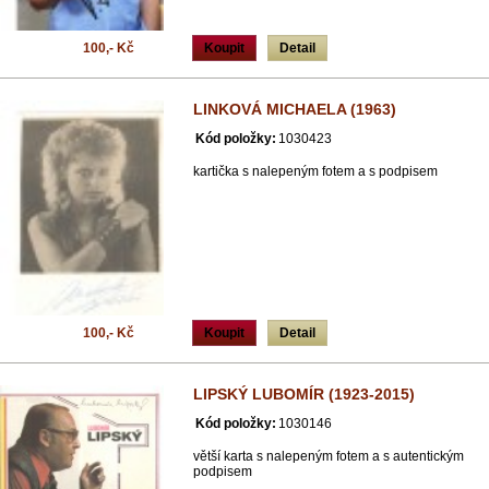
100,- Kč
Koupit
Detail
LINKOVÁ MICHAELA (1963)
Kód položky:
1030423
kartička s nalepeným fotem a s podpisem
100,- Kč
Koupit
Detail
LIPSKÝ LUBOMÍR (1923-2015)
Kód položky:
1030146
větší karta s nalepeným fotem a s autentickým
podpisem