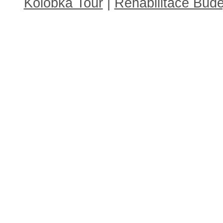
Kolobka Tour
|
Rehabilitace Budě