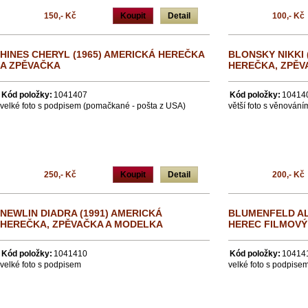
150,- Kč
Koupit
Detail
100,- Kč
HINES CHERYL (1965) AMERICKÁ HEREČKA
BLONSKY NIKKI 
A ZPĚVAČKA
HEREČKA, ZPĚV
Kód položky:
1041407
Kód položky:
10414
velké foto s podpisem (pomačkané - pošta z USA)
větší foto s věnování
250,- Kč
Koupit
Detail
200,- Kč
NEWLIN DIADRA (1991) AMERICKÁ
BLUMENFELD AL
HEREČKA, ZPĚVAČKA A MODELKA
HEREC FILMOVÝ 
Kód položky:
1041410
Kód položky:
10414
velké foto s podpisem
velké foto s podpise