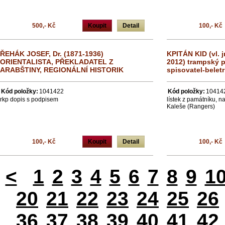
500,- Kč
Koupit
Detail
100,- Kč
ŘEHÁK JOSEF, Dr. (1871-1936)
KPITÁN KID (vl. j
ORIENTALISTA, PŘEKLADATEL Z
2012) trampský p
ARABŠTINY, REGIONÁLNÍ HISTORIK
spisovatel-beletr
Kód položky:
1041422
Kód položky:
10414
rkp dopis s podpisem
lístek z památníku, na
Kaleše (Rangers)
100,- Kč
Koupit
Detail
100,- Kč
<
1
2
3
4
5
6
7
8
9
1
20
21
22
23
24
25
26
36
37
38
39
40
41
42