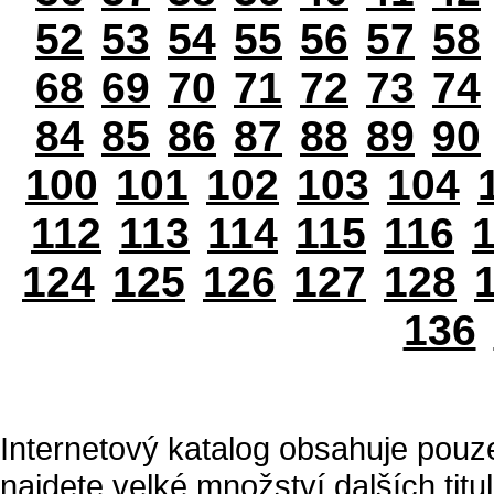
52
53
54
55
56
57
58
68
69
70
71
72
73
74
84
85
86
87
88
89
90
100
101
102
103
104
112
113
114
115
116
124
125
126
127
128
136
Internetový katalog obsahuje pouz
najdete velké množství dalších titul