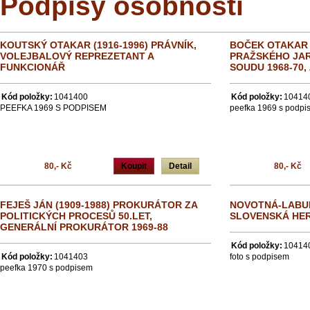
Podpisy osobností
KOUTSKÝ OTAKAR (1916-1996) PRÁVNÍK,
BOČEK OTAKAR (
VOLEJBALOVÝ REPREZETANT A
PRAŽSKÉHO JAR
FUNKCIONÁŘ
SOUDU 1968-70
Kód položky:
1041400
Kód položky:
10414
PEEFKA 1969 S PODPISEM
peefka 1969 s podpi
80,- Kč
Koupit
Detail
80,- Kč
FEJEŠ JÁN (1909-1988) PROKURÁTOR ZA
NOVOTNÁ-LABUD
POLITICKÝCH PROCESŮ 50.LET,
SLOVENSKÁ HER
GENERÁLNÍ PROKURÁTOR 1969-88
Kód položky:
10414
Kód položky:
1041403
foto s podpisem
peefka 1970 s podpisem