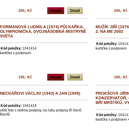
200,- Kč
Koupit
Detail
200,- Kč
FORMANOVÁ LUDMILA (1974) PŮLKAŘKA,
MUŽÍK JIŘÍ (19
OLYMPIONIČKA, DVOJNÁSOBNÁ MISTRYNĚ
2. NA ME 2002
SVĚTA
Kód položky:
10414
Kód položky:
1041414
kartička s podpisem
kartička s podpisem
150,- Kč
Koupit
Detail
100,- Kč
NECKÁŘOVI VÁCLAV (1943) A JAN (1949)
PROKŠOVÁ JIŘIN
KONZERVATOŘ, 
BŘÍ MRŠTÍKŮ, V
Kód položky:
1041418
větší foto s oběma podpisy, na rubu podpisy tří členů
Bacilů
Kód položky:
10414
kartička s podpisem 