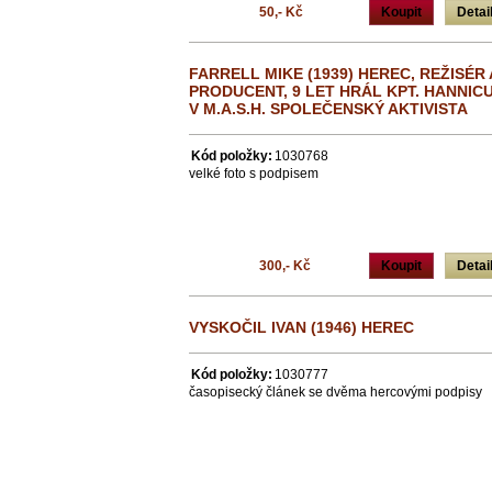
50,- Kč
Koupit
Detai
FARRELL MIKE (1939) HEREC, REŽISÉR 
PRODUCENT, 9 LET HRÁL KPT. HANNIC
V M.A.S.H. SPOLEČENSKÝ AKTIVISTA
Kód položky:
1030768
velké foto s podpisem
300,- Kč
Koupit
Detai
VYSKOČIL IVAN (1946) HEREC
Kód položky:
1030777
časopisecký článek se dvěma hercovými podpisy