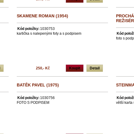
SKAMENE ROMAN (1954)
PROCHÁZ
REŽISÉR
Kód položky:
1030753
kartička s nalepenými foty a s podpisem
Kód polož
foto s pod
l
250,- Kč
Koupit
Detail
BATĚK PAVEL (1975)
STEINMA
Kód položky:
1030756
Kód polož
FOTO S PODPISEM
větší kart