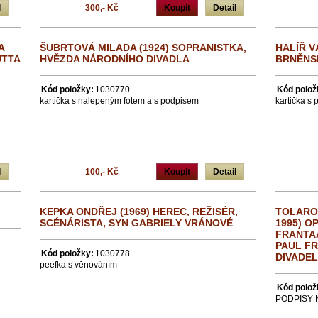
l
300,- Kč
Koupit
Detail
A
ŠUBRTOVÁ MILADA (1924) SOPRANISTKA,
HALÍŘ V
UTTA
HVĚZDA NÁRODNÍHO DIVADLA
BRNĚNSK
Kód položky:
1030770
Kód polož
kartička s nalepeným fotem a s podpisem
kartička s 
l
100,- Kč
Koupit
Detail
KEPKA ONDŘEJ (1969) HEREC, REŽISÉR,
TOLAROV
SCÉNÁRISTA, SYN GABRIELY VRÁNOVÉ
1995) O
FRANTAA
PAUL FR
Kód položky:
1030778
DIVADEL
peefka s věnováním
Kód polož
PODPISY 