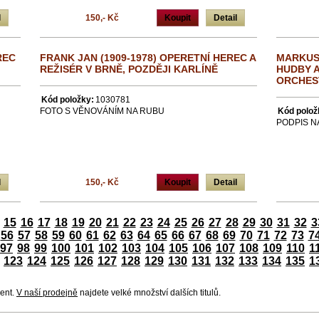
l
150,- Kč
Koupit
Detail
REC
FRANK JAN (1909-1978) OPERETNÍ HEREC A
MARKUS 
REŽISÉR V BRNĚ, POZDĚJI KARLÍNĚ
HUDBY A
ORCHES
Kód položky:
1030781
FOTO S VĚNOVÁNÍM NA RUBU
Kód polož
PODPIS N
l
150,- Kč
Koupit
Detail
15
16
17
18
19
20
21
22
23
24
25
26
27
28
29
30
31
32
3
56
57
58
59
60
61
62
63
64
65
66
67
68
69
70
71
72
73
7
97
98
99
100
101
102
103
104
105
106
107
108
109
110
1
123
124
125
126
127
128
129
130
131
132
133
134
135
1
ment.
V naší prodejně
najdete velké množství dalších titulů.