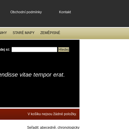
Obchodní podmínky
Kontakt
NIHY
STARÉ MAPY
ZEMĚPISNÉ
dej si:
ndisse vitae tempor erat.
V košíku nejsou žádné položky.
Seřadit:
abecedně
,
chronologicky