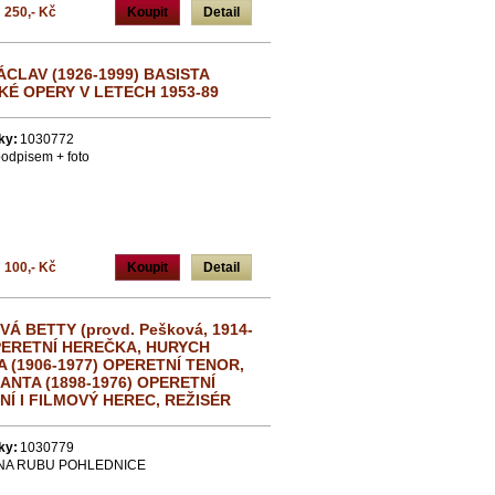
250,- Kč
Koupit
Detail
ÁCLAV (1926-1999) BASISTA
É OPERY V LETECH 1953-89
ky:
1030772
podpisem + foto
100,- Kč
Koupit
Detail
Á BETTY (provd. Pešková, 1914-
PERETNÍ HEREČKA, HURYCH
 (1906-1977) OPERETNÍ TENOR,
ANTA (1898-1976) OPERETNÍ
NÍ I FILMOVÝ HEREC, REŽISÉR
ky:
1030779
NA RUBU POHLEDNICE