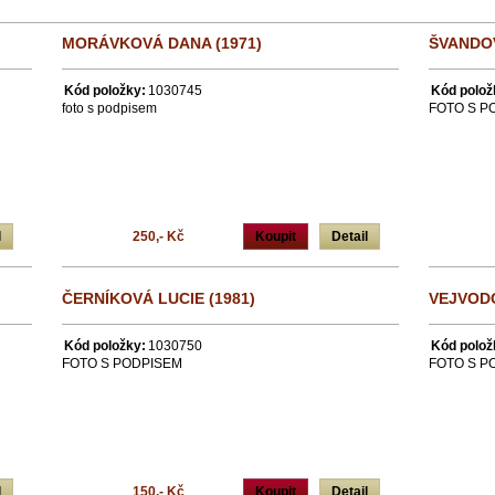
MORÁVKOVÁ DANA (1971)
ŠVANDOV
Kód položky:
1030745
Kód polož
foto s podpisem
FOTO S P
l
250,- Kč
Koupit
Detail
ČERNÍKOVÁ LUCIE (1981)
VEJVODO
Kód položky:
1030750
Kód polož
FOTO S PODPISEM
FOTO S P
l
150,- Kč
Koupit
Detail