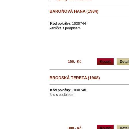
BAROŇOVÁ HANA (1984)
Kód položky:
1030744
kartička s podpisem
150,- Kč
Koupit
Detai
BRODSKÁ TEREZA (1968)
Kód položky:
1030748
foto s podpisem
300,- Kč
Koupit
Detai