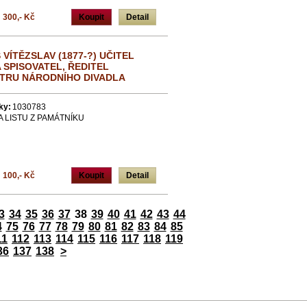
300,- Kč
Koupit
Detail
VÍTĚZSLAV (1877-?) UČITEL
 SPISOVATEL, ŘEDITEL
TRU NÁRODNÍHO DIVADLA
ky:
1030783
A LISTU Z PAMÁTNÍKU
100,- Kč
Koupit
Detail
3
34
35
36
37
38
39
40
41
42
43
44
4
75
76
77
78
79
80
81
82
83
84
85
11
112
113
114
115
116
117
118
119
36
137
138
>