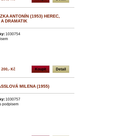
KA ANTONÍN (1953) HEREC,
 A DRAMATIK
ky:
1030754
pisem
200,- Kč
Koupit
Detail
SSLOVÁ MILENA (1955)
ky:
1030757
a s podpisem