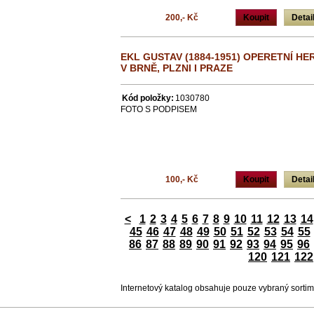
200,- Kč
Koupit
Detai
EKL GUSTAV (1884-1951) OPERETNÍ HE
V BRNĚ, PLZNI I PRAZE
Kód položky:
1030780
FOTO S PODPISEM
100,- Kč
Koupit
Detai
<
1
2
3
4
5
6
7
8
9
10
11
12
13
14
45
46
47
48
49
50
51
52
53
54
55
86
87
88
89
90
91
92
93
94
95
96
120
121
122
Internetový katalog obsahuje pouze vybraný sorti