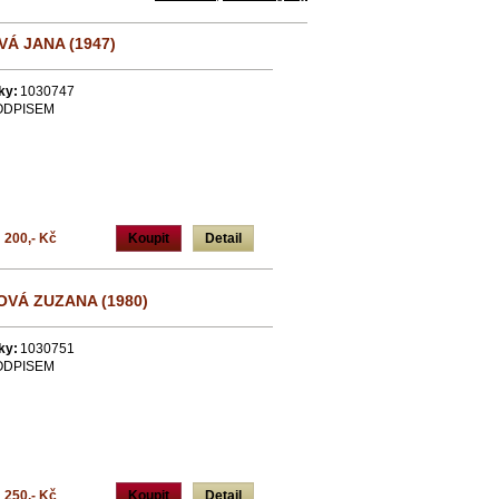
Á JANA (1947)
ky:
1030747
ODPISEM
200,- Kč
Koupit
Detail
VÁ ZUZANA (1980)
ky:
1030751
ODPISEM
250,- Kč
Koupit
Detail