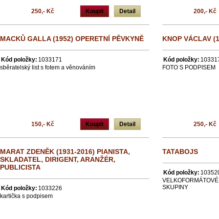
250,- Kč
Koupit
Detail
200,- Kč
MACKŮ GALLA (1952) OPERETNÍ PĚVKYNĚ
KNOP VÁCLAV (1
Kód položky:
1033171
Kód položky:
10331
sběratelský list s fotem a věnováním
FOTO S PODPISEM
150,- Kč
Koupit
Detail
250,- Kč
MARAT ZDENĚK (1931-2016) PIANISTA,
TATABOJS
SKLADATEL, DIRIGENT, ARANŽÉR,
PUBLICISTA
Kód položky:
10352
VELKOFORMÁTOVÉ 
SKUPINY
Kód položky:
1033226
kartička s podpisem