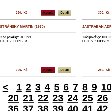
250,- Kč
Koupit
Detail
300,- Kč
STRÁNSKÝ MARTIN (1970)
JASTRABAN ADRI
Kód položky:
1035221
Kód položky:
10352
FOTO S PODPISEM
FOTO S PODPISEM
300,- Kč
Koupit
Detail
250,- Kč
<
1
2
3
4
5
6
7
8
9
1
20
21
22
23
24
25
26
36
37
38
39
40
41
42