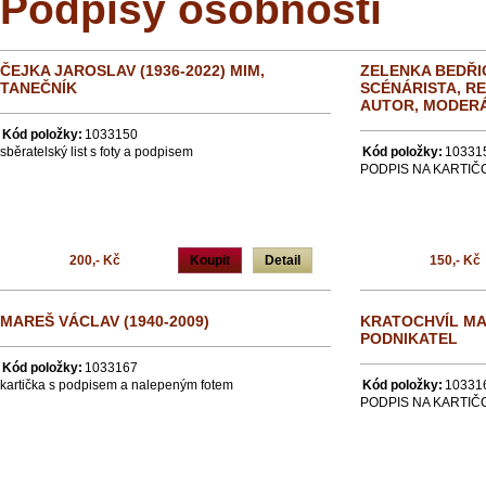
Podpisy osobností
ČEJKA JAROSLAV (1936-2022) MIM,
ZELENKA BEDŘIC
TANEČNÍK
SCÉNÁRISTA, R
AUTOR, MODERÁ
Kód položky:
1033150
sběratelský list s foty a podpisem
Kód položky:
10331
PODPIS NA KARTIČ
200,- Kč
Koupit
Detail
150,- Kč
MAREŠ VÁCLAV (1940-2009)
KRATOCHVÍL MAR
PODNIKATEL
Kód položky:
1033167
kartička s podpisem a nalepeným fotem
Kód položky:
10331
PODPIS NA KARTIČCE 