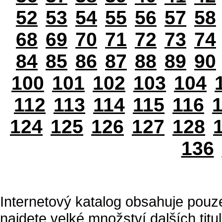
52
53
54
55
56
57
58
68
69
70
71
72
73
74
84
85
86
87
88
89
90
100
101
102
103
104
112
113
114
115
116
124
125
126
127
128
136
Internetový katalog obsahuje pouz
najdete velké množství dalších titul