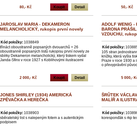
80,- Kč
Koupit
Detail
50,- Kč
JAROSLAV MARIA - DEKAMERON
ADOLF WENIG -
MELANCHOLICKÝ, rukopis první novely
BARONA PRÁŠILA
VZDUCHU, rukop
Kód položky:
1038849
třináct oboustranně popsaných dvouarchů + 26
Kód položky:
10388
oboustranně popsaných listů rukopisu první novely ze
105 stran jednostran
sbírky Dekameron melancholický, který tiskem vydal
knížky, která vyšla ti
Janda-Sfinx v roce 1927 s Koblihovými ilustracemi
Praze v roce 1930 a i
o převyprávění původn
2 000,- Kč
Koupit
Detail
5 000,- K
JONES SHIRLEY (1934) AMERICKÁ
ŠRŮTEK VÁCLAV 
ZPĚVAČKA A HEREČKA
MALÍŘ A ILUST
Kód položky:
1038903
Kód položky:
10389
sběratelský list s nalepeným fotem a s autentickým
koresponďák s rkp te
podpisem