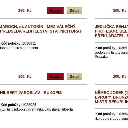
250,- Kč
Koupit
Detail
200,- Kč
JAROCH, dr. ANTONÍN - MEZIVÁLEČNÝ
JEDLIČKA BENJAM
PŘEDSEDA ŘEDITELSTVÍ STÁTNÍCH DRAH
PROFESOR, BELE
PŘEKLADATEL, 
Kód položky:
1038911
torzo dopisu s podpisem
Kód položky:
10389
podpis na listu z pam
Pražáka
100,- Kč
Koupit
Detail
200,- Kč
HILBERT JAROSLAV - RUKOPIS
NĚMEC JOSEF (1
EVROPY, BRONZO
MISTR REPUBLI
Kód položky:
1038925
čtyři listy rukopisu dramatika Jaroslava Hilberta
Kód položky:
10389
rkp dopis s podpisem