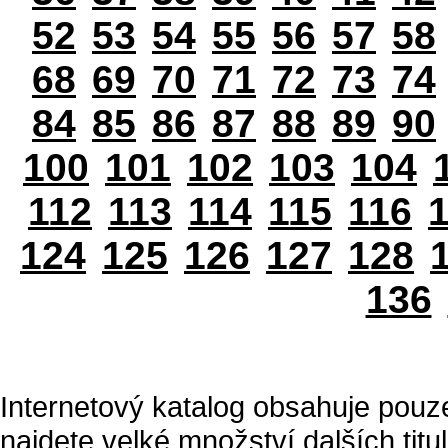
52
53
54
55
56
57
58
68
69
70
71
72
73
74
84
85
86
87
88
89
90
100
101
102
103
104
112
113
114
115
116
124
125
126
127
128
136
Internetový katalog obsahuje pouz
najdete velké množství dalších titul