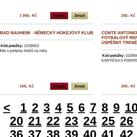
1 000,- Kč
Koupit
Detail
250,- Kč
BAD NAUHEIM - NĚMECKÝ HOKEJOVÝ KLUB
CONTE ANTONIO 
FOTBALOVÝ REP
ÚSPĚŠNÝ TREN
Kód položky:
1039003
foto s podpisy hráčů na rubu
Kód položky:
10390
KARTIČKA S PODPI
100,- Kč
Koupit
Detail
200,- Kč
<
1
2
3
4
5
6
7
8
9
1
20
21
22
23
24
25
26
36
37
38
39
40
41
42