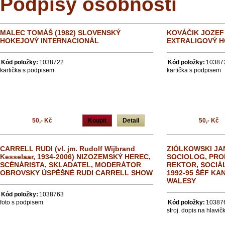
Podpisy osobností
MALEC TOMÁŠ (1982) SLOVENSKÝ
KOVÁČIK JOZEF
HOKEJOVÝ INTERNACIONÁL
EXTRALIGOVÝ H
Kód položky:
1038722
Kód položky:
10387
kartička s podpisem
kartička s podpisem
50,- Kč
Koupit
Detail
50,- Kč
CARRELL RUDI (vl. jm. Rudolf Wijbrand
ZIÓLKOWSKI JAN
Kesselaar, 1934-2006) NIZOZEMSKÝ HEREC,
SOCIOLOG, PRO
SCÉNÁRISTA, SKLADATEL, MODERÁTOR
REKTOR, SOCIÁL
OBROVSKY ÚSPĚŠNÉ RUDI CARRELL SHOW
1992-95 ŠÉF K
WALESY
Kód položky:
1038763
foto s podpisem
Kód položky:
10387
stroj. dopis na hlav