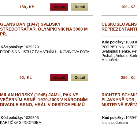
150,- Kč
Koupit
Detail
100,- Kč
GLANS DAN (1947) ŠVÉDSKÝ
ČESKOSLOVENŠT
STŘEDOTRAŤAŘ, OLYMPIONIK NA 3000 M
REPREZENTANTI
PŘ.
Kód položky:
10393
Kód položky:
1039379
PODPISY NA LISTEC
Svatopluk Henke, Petr
PODPIS NA LISTU Z PAMÁTNÍKU + NOVINOVÁ FOTA
Prchal, , Antonín Bar
Matoušek
50,- Kč
Koupit
Detail
250,- Kč
MILAN HORSKÝ (1945) JAMU, PAK VE
RICHTER SCHMID
VEČERNÍM BRNĚ, 1970-2003 V NÁRODNÍM
PLAVKYNĚ NDR, 
DIVADLE BRNO, HRÁL V DESÍTCE FILMŮ
MISTRYNĚ SVĚT
Kód položky:
1039396
Kód položky:
10394
KARTIČKA S PODPISEM
foto s podpisem