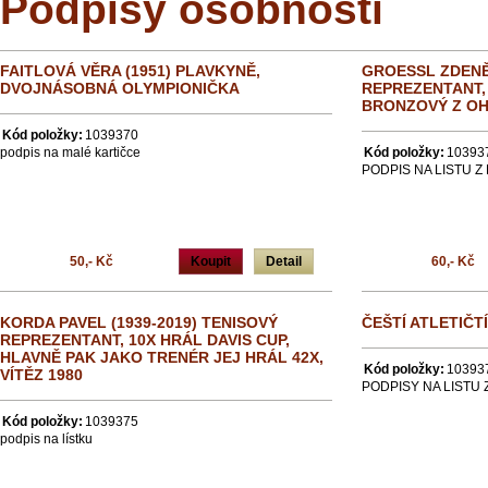
Podpisy osobností
FAITLOVÁ VĚRA (1951) PLAVKYNĚ,
GROESSL ZDENĚ
DVOJNÁSOBNÁ OLYMPIONIČKA
REPREZENTANT, 
BRONZOVÝ Z OH
Kód položky:
1039370
podpis na malé kartičce
Kód položky:
10393
PODPIS NA LISTU Z
50,- Kč
Koupit
Detail
60,- Kč
KORDA PAVEL (1939-2019) TENISOVÝ
ČEŠTÍ ATLETIČT
REPREZENTANT, 10X HRÁL DAVIS CUP,
HLAVNĚ PAK JAKO TRENÉR JEJ HRÁL 42X,
Kód položky:
10393
VÍTĚZ 1980
PODPISY NA LISTU 
Kód položky:
1039375
podpis na lístku