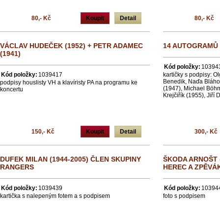
80,- Kč
Koupit
Detail
80,- Kč
VÁCLAV HUDEČEK (1952) + PETR ADAMEC
14 AUTOGRAMŮ 
(1941)
Kód položky:
10394
Kód položky:
1039417
kartičky s podpisy: O
Benedik, Naďa Bláhov
podpisy houslisty VH a klavíristy PA na programu ke
(1947), Michael Böhm
koncertu
Krejčiřík (1955), Jiří
150,- Kč
Koupit
Detail
300,- Kč
DUFEK MILAN (1944-2005) ČLEN SKUPINY
ŠKODA ARNOŠT 
RANGERS
HEREC A ZPĚVÁ
Kód položky:
1039439
Kód položky:
10394
kartička s nalepeným fotem a s podpisem
foto s podpisem