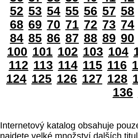
52
53
54
55
56
57
58
68
69
70
71
72
73
74
84
85
86
87
88
89
90
100
101
102
103
104
112
113
114
115
116
124
125
126
127
128
136
Internetový katalog obsahuje pouz
najdete velké množství dalších titul