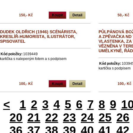
150,- Kč
Koupit
Detail
50,- Kč
DUDEK OLDŘICH (1946) SCÉNÁRISTA,
PŮLPÁNOVÁ BOŽ
KRESLÍŘ-HUMORISTA, ILUSTRÁTOR,
A ZPĚVAČKA ND 
SPISOVATEL
VLASTENKA, ZA 
VĚZNĚNA V TER
UMĚLKYNĚ, ŘÁD
Kód položky:
1039449
kartička s nalepeným fotem a s podpisem
Kód položky:
10394
kartička s podpisem
100,- Kč
Koupit
Detail
100,- Kč
<
1
2
3
4
5
6
7
8
9
1
20
21
22
23
24
25
26
36
37
38
39
40
41
42