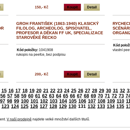
l
150,- Kč
Koupit
Detail
GROH FRANTIŠEK (1863-1940) KLASICKÝ
RYCHECK
OR
FILOLOG, ARCHEOLOG, SPISOVATEL,
SCÉNÁRI
PROFESOR A DĚKAN FF UK, SPECIALIZACE
ORGANI
STAROVĚKÉ ŘECKO
Kód polož
Kód položky:
1041908
vlastní pe
rukopis na peefce, bez podpisu
l
200,- Kč
Koupit
Detail
15
16
17
18
19
20
21
22
23
24
25
26
27
28
29
30
31
32
3
56
57
58
59
60
61
62
63
64
65
66
67
68
69
70
71
72
73
7
97
98
99
100
101
102
103
104
105
106
107
108
109
110
1
123
124
125
126
127
128
129
130
131
132
133
134
135
1
ment.
V naší prodejně
najdete velké množství dalších titulů.