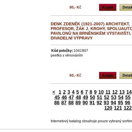
80,- Kč
Koupit
Detai
DENK ZDENĚK (1921-2007) ARCHITEKT,
PROFESOR, ŽÁK J. KROHY, SPOLUAUT
PAVILONŮ NA BRNĚNSKÉM VÝSTAVIŠTI,
DIVADELNÍ VÝPRAVY
Kód položky:
1041907
peefka s věnováním
60,- Kč
Koupit
Detai
<
1
2
3
4
5
6
7
8
9
10
11
12
13
14
45
46
47
48
49
50
51
52
53
54
55
86
87
88
89
90
91
92
93
94
95
96
120
121
122
Internetový katalog obsahuje pouze vybraný sorti