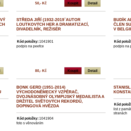
l
50,- Kč
Koupit
Detail
OVÝ
STŘEDA JIŘÍ (1932-2019¨AUTOR
BUDÍK A
CH
LOUTKOVÝCH HER A DRAMATIZACÍ,
ČLEN SU
DIVADELNÍK, REŽISÉR
V BELGI
Kód položky:
1041901
Kód polož
podpis na peefce
podpis na 
l
80,- Kč
Koupit
Detail
BONK GERD (1951-2014)
STANISL
U
VÝCHODONĚMECKÝ VZPĚRAČ,
KONSTAN
DVOJNÁSOBNÝ OLYMPIJSKÝ MEDAILISTA A
DRŽITEL SVĚTOVÝCH REKORDŮ,
Kód polož
DOPINGOVÁ HVĚZDA
list z pam
stranách
Kód položky:
1041904
foto s věnováním