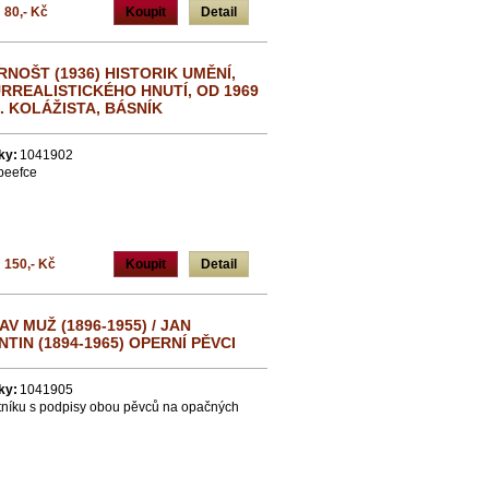
80,- Kč
Koupit
Detail
RNOŠT (1936) HISTORIK UMĚNÍ,
RREALISTICKÉHO HNUTÍ, OD 1969
I. KOLÁŽISTA, BÁSNÍK
ky:
1041902
peefce
150,- Kč
Koupit
Detail
AV MUŽ (1896-1955) / JAN
TIN (1894-1965) OPERNÍ PĚVCI
ky:
1041905
átníku s podpisy obou pěvců na opačných