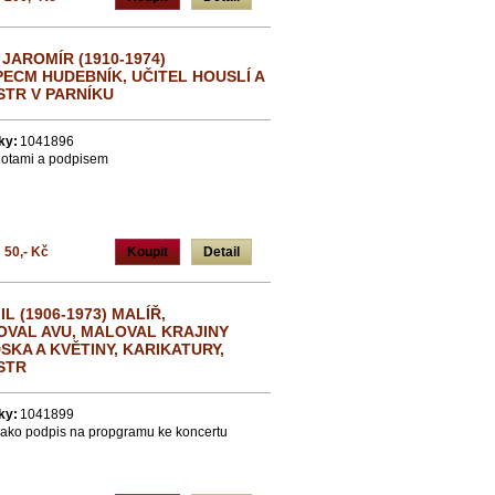
JAROMÍR (1910-1974)
ECM HUDEBNÍK, UČITEL HOUSLÍ A
STR V PARNÍKU
ky:
1041896
 notami a podpisem
50,- Kč
Koupit
Detail
L (1906-1973) MALÍŘ,
OVAL AVU, MALOVAL KRAJINY
KA A KVĚTINY, KARIKATURY,
STR
ky:
1041899
 jako podpis na propgramu ke koncertu