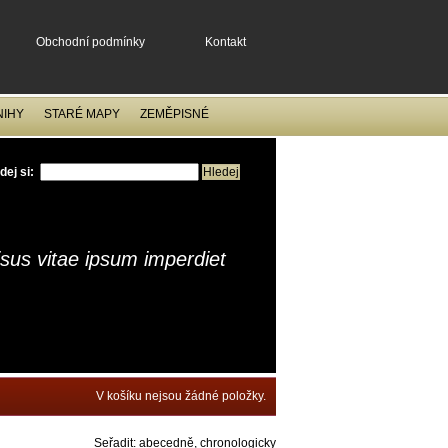
Obchodní podmínky
Kontakt
NIHY
STARÉ MAPY
ZEMĚPISNÉ
dej si:
isus vitae ipsum imperdiet
V košíku nejsou žádné položky.
Seřadit:
abecedně
,
chronologicky