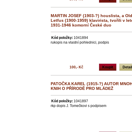
MARTIN JOSEF (1903-?) houslista, a Old
Letfus (1900-1959) klavirista, tvořili v le
1931-1946 komorní České duo
Kód položky:
1041894
rukopis na vlastní pohlednici, podpis
100,- Kč
Koupit
Detai
PATOČKA KAREL (1915-?) AUTOR MNO
KNIH O PŘÍRODĚ PRO MLÁDEŽ
Kód položky:
1041897
rkp dopis J. Tomečkovi s podpisem