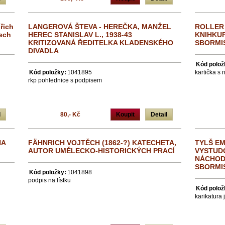
řich
LANGEROVÁ ŠTEVA - HEREČKA, MANŽEL
ROLLER 
tech
HEREC STANISLAV L., 1938-43
KNIHKUP
KRITIZOVANÁ ŘEDITELKA KLADENSKÉHO
SBORMI
DIVADLA
Kód polož
Kód položky:
1041895
kartička s
rkp pohlednice s podpisem
l
80,- Kč
Koupit
Detail
HA
FÄHNRICH VOJTĚCH (1862-?) KATECHETA,
TYLŠ EMI
AUTOR UMĚLECKO-HISTORICKÝCH PRACÍ
VYSTUD
NÁCHODS
SBORMI
Kód položky:
1041898
podpis na lístku
Kód polož
karikatura