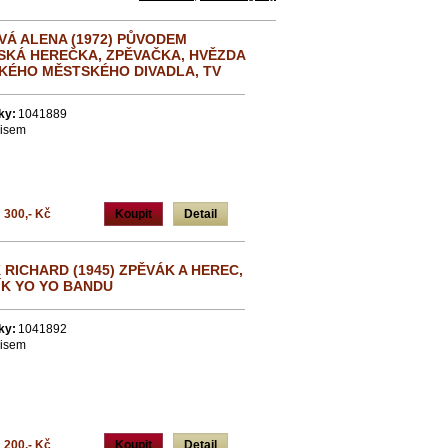
Á ALENA (1972) PŮVODEM
SKÁ HEREČKA, ZPĚVAČKA, HVĚZDA
KÉHO MĚSTSKÉHO DIVADLA, TV
ky:
1041889
pisem
300,- Kč
Koupit
Detail
 RICHARD (1945) ZPĚVÁK A HEREC,
ÍK YO YO BANDU
ky:
1041892
pisem
200,- Kč
Koupit
Detail