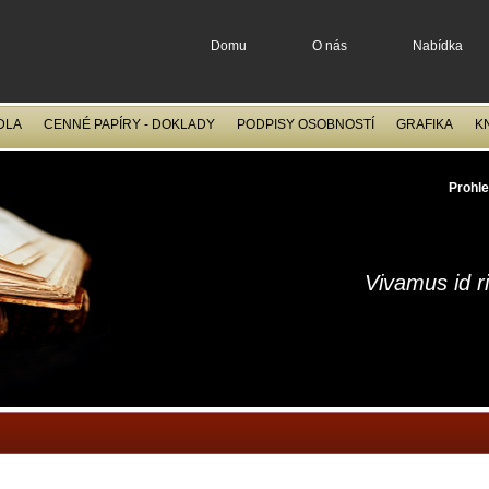
Domu
O nás
Nabídka
DLA
CENNÉ PAPÍRY - DOKLADY
PODPISY OSOBNOSTÍ
GRAFIKA
K
OCELORYTINY
FILATELIE
Prohle
Vivamus id r