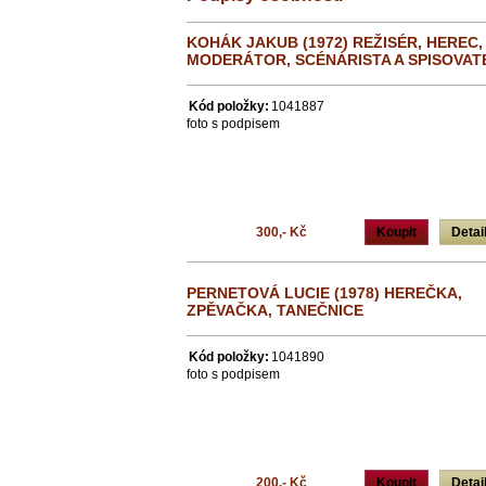
KOHÁK JAKUB (1972) REŽISÉR, HEREC,
MODERÁTOR, SCÉNÁRISTA A SPISOVAT
Kód položky:
1041887
foto s podpisem
300,- Kč
Koupit
Detai
PERNETOVÁ LUCIE (1978) HEREČKA,
ZPĚVAČKA, TANEČNICE
Kód položky:
1041890
foto s podpisem
200,- Kč
Koupit
Detai