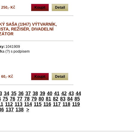
250,- Kč
Koupit
Detail
Ý SAŠA (1947) VÝTVARNÍK,
STA, REŽISÉR, DIVADELNÍ
ZÁTOR
ky:
1041909
efka (?) s podpisem
60,- Kč
Koupit
Detail
3
34
35
36
37
38
39
40
41
42
43
44
4
75
76
77
78
79
80
81
82
83
84
85
11
112
113
114
115
116
117
118
119
36
137
138
>