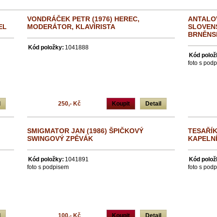
VONDRÁČEK PETR (1976) HEREC,
ANTALOV
EL
MODERÁTOR, KLAVÍRISTA
SLOVEN
BRNĚNS
Kód položky:
1041888
Kód polož
foto s pod
l
250,- Kč
Koupit
Detail
SMIGMATOR JAN (1986) ŠPIČKOVÝ
TESAŘÍK
SWINGOVÝ ZPĚVÁK
KAPELN
Kód položky:
1041891
Kód polož
foto s podpisem
foto s pod
l
100,- Kč
Koupit
Detail