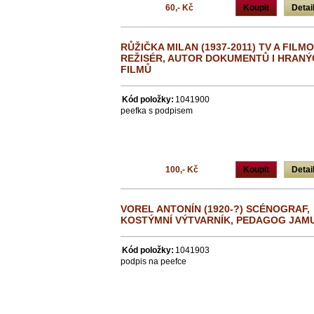
60,- Kč
Koupit
Detai
RŮŽIČKA MILAN (1937-2011) TV A FILM
REŽISÉR, AUTOR DOKUMENTŮ I HRANÝ
FILMŮ
Kód položky:
1041900
peefka s podpisem
100,- Kč
Koupit
Detai
VOREL ANTONÍN (1920-?) SCÉNOGRAF,
KOSTÝMNÍ VÝTVARNÍK, PEDAGOG JAM
Kód položky:
1041903
podpis na peefce