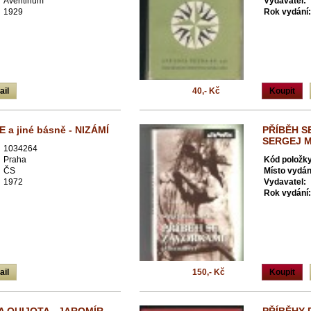
Aventinum
Vydavatel:
1929
Rok vydání:
ail
40,- Kč
Koupit
 a jiné básně - NIZÁMÍ
PŘÍBĚH SE
SERGEJ 
1034264
Praha
Kód položky
ČS
Místo vydán
1972
Vydavatel:
Rok vydání:
ail
150,- Kč
Koupit