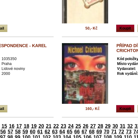
ail
50,- Kč
Koupit
ESPONDENCE - KAREL
PŘÍPAD DÍ
CRICHTO
1035350
Kód položky
Praha
Místo vydán
Lidové noviny
Vydavatel:
2000
Rok vydání:
ail
160,- Kč
Koupit
15
16
17
18
19
20
21
22
23
24
25
26
27
28
29
30
31
32
3
56
57
58
59
60
61
62
63
64
65
66
67
68
69
70
71
72
73
7
97
98
99
100
101
102
103
104
105
106
107
108
109
110
1