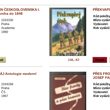
IN ČESKOSLOVENSKA I.
PŘEKVAPI
 kniha do 1848
Kód položky
1033330
Místo vydán
Praha
Vydavatel:
Academia
Rok vydání:
1980
ail
130,- Kč
Koupit
J Antologie moderní
PŘES FRO
JOSEF FA
1034268
Kód položky
Praha
Místo vydán
ČS
Vydavatel:
1967
Rok vydání: