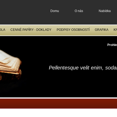
Domu
O nás
Nabídka
DLA
CENNÉ PAPÍRY - DOKLADY
PODPISY OSOBNOSTÍ
GRAFIKA
K
OCELORYTINY
FILATELIE
Prohle
Pellentesque velit enim, sod