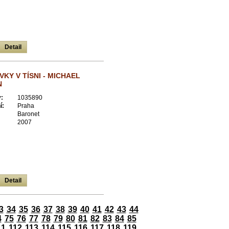
Detail
VKY V TÍSNI - MICHAEL
N
:
1035890
í:
Praha
Baronet
2007
Detail
3
34
35
36
37
38
39
40
41
42
43
44
4
75
76
77
78
79
80
81
82
83
84
85
11
112
113
114
115
116
117
118
119