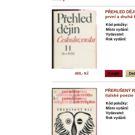
PŘEHLED DĚJ
první a druhá
Kód položky:
Místo vydání:
Vydavatel:
Rok vydání:
400,- Kč
Koupit
Det
PŘERUŠENÝ RÁ
italské poezie
Kód položky:
Místo vydání:
Vydavatel:
Rok vydání: