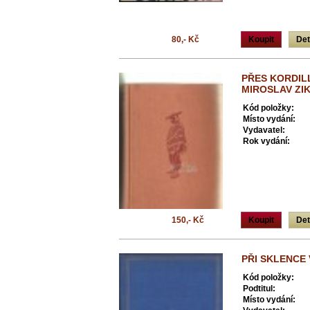
80,- Kč
Koupit
Det
PŘES KORDILL
MIROSLAV ZI
Kód položky:
Místo vydání:
Vydavatel:
Rok vydání:
150,- Kč
Koupit
Det
PŘI SKLENCE 
Kód položky:
Podtitul:
Místo vydání: