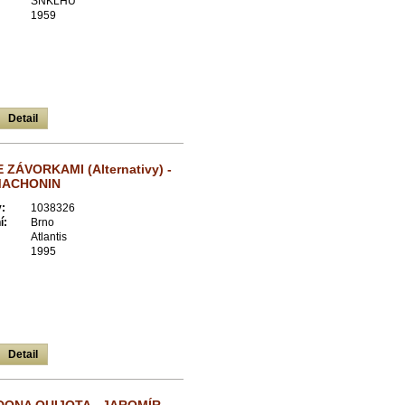
SNKLHU
1959
Detail
 ZÁVORKAMI (Alternativy) -
MACHONIN
:
1038326
í:
Brno
Atlantis
1995
Detail