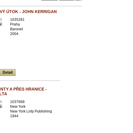
VÝ ÚTOK - JOHN KERRIGAN
:
1035281
í:
Praha
Baronet
2004
Detail
NTY A PŘES HRANICE -
LTA
:
1037668
í:
New York
New York Listy Publishing
1944