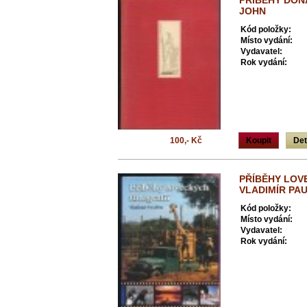
PŘÍBĚHY DON
JOHN
Kód položky:
Místo vydání:
Vydavatel:
Rok vydání:
100,- Kč
Koupit
Det
PŘÍBĚHY LOV
VLADIMÍR PAU
Kód položky:
Místo vydání:
Vydavatel:
Rok vydání: