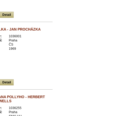
Detail
KA - JAN PROCHÁZKA
:
1036001
í:
Praha
ČS
1969
Detail
ANA POLLYHO - HERBERT
WELLS
:
1036255
í:
Praha