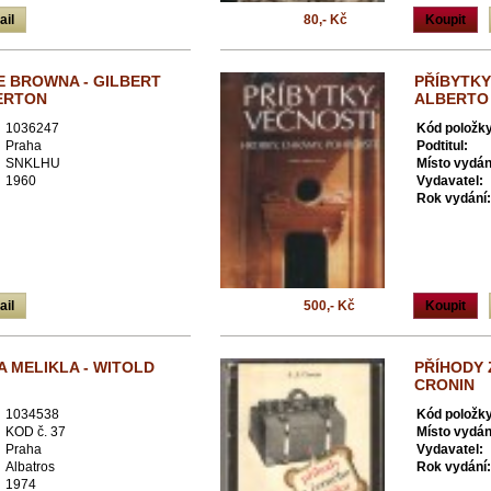
ail
80,- Kč
Koupit
E BROWNA - GILBERT
PŘÍBYTKY
ERTON
ALBERTO 
1036247
Kód položky
Praha
Podtitul:
SNKLHU
Místo vydán
1960
Vydavatel:
Rok vydání:
ail
500,- Kč
Koupit
A MELIKLA - WITOLD
PŘÍHODY 
CRONIN
1034538
Kód položky
KOD č. 37
Místo vydán
Praha
Vydavatel:
Albatros
Rok vydání:
1974