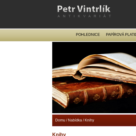
POHLEDNICE
PAPÍROVÁ PLATI
Domu
/
Nabídka
/
Knihy
Knihy