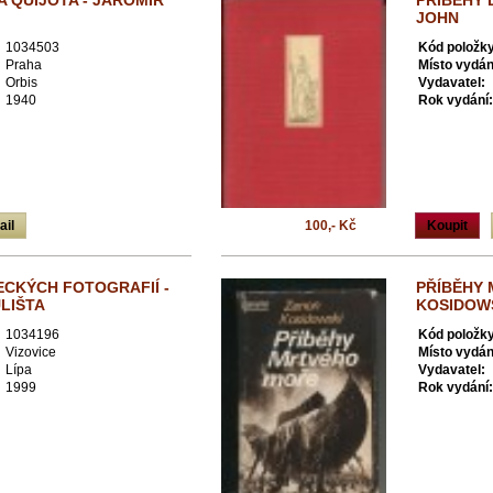
A QUIJOTA - JAROMÍR
PŘÍBĚHY 
JOHN
1034503
Kód položky
Praha
Místo vydán
Orbis
Vydavatel:
1940
Rok vydání:
ail
100,- Kč
Koupit
ECKÝCH FOTOGRAFIÍ -
PŘÍBĚHY 
LIŠTA
KOSIDOW
1034196
Kód položky
Vizovice
Místo vydán
Lípa
Vydavatel:
1999
Rok vydání: