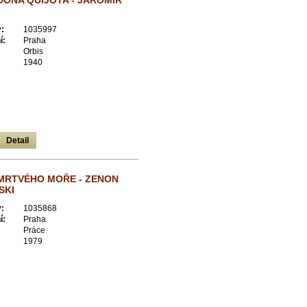
DONA QUIJOTA - JAROMÍR
:
1035997
í:
Praha
Orbis
1940
Detail
MRTVÉHO MOŘE - ZENON
SKI
:
1035868
í:
Praha
Práce
1979