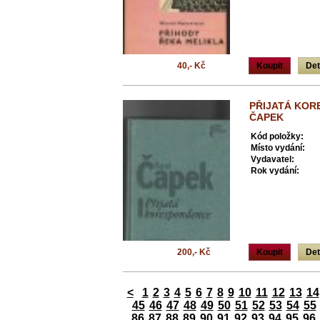
40,- Kč
Koupit
Det
PŘIJATÁ KOR
ČAPEK
Kód položky:
Místo vydání:
Vydavatel:
Rok vydání:
200,- Kč
Koupit
Det
<
1
2
3
4
5
6
7
8
9
10
11
12
13
14
45
46
47
48
49
50
51
52
53
54
55
86
87
88
89
90
91
92
93
94
95
96