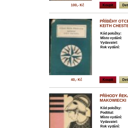
100,- Kč
Koupit
Det
PŘÍBĚHY OTC
KEITH CHEST
Kód položky:
Místo vydání:
Vydavatel:
Rok vydání:
40,- Kč
Koupit
Det
PŘÍHODY ŘEK
MAKOWIECKI
Kód položky:
Podtitul:
Místo vydání:
Vydavatel:
Rok vydání: