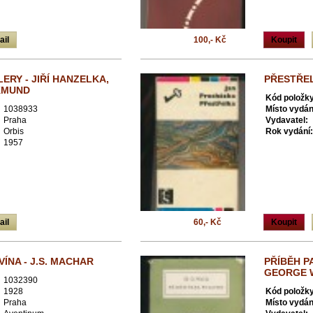
ail
100,- Kč
Koupit
ERY - JIŘÍ HANZELKA,
PŘESTŘEL
KMUND
Kód položky
1038933
Místo vydán
Praha
Vydavatel:
Orbis
Rok vydání:
1957
ail
60,- Kč
Koupit
VÍNA - J.S. MACHAR
PŘÍBĚH P
GEORGE 
1032390
1928
Kód položky
Praha
Místo vydán