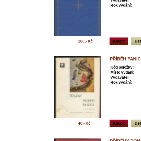
Vydavatel:
Rok vydání:
100,- Kč
Koupit
Det
PŘÍBĚH PANICE
Kód položky:
Místo vydání:
Vydavatel:
Rok vydání:
40,- Kč
Koupit
Det