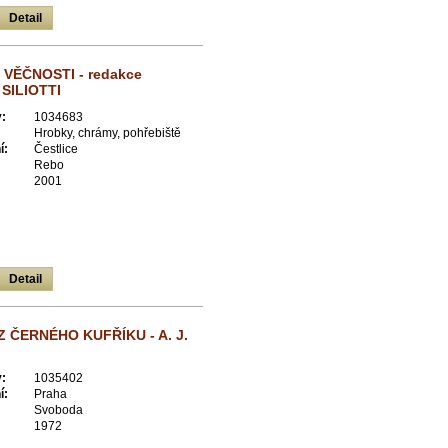
Detail
 VĚČNOSTI - redakce
SILIOTTI
:
1034683
Hrobky, chrámy, pohřebiště
í:
Čestlice
Rebo
2001
Detail
Z ČERNÉHO KUFŘÍKU - A. J.
:
1035402
í:
Praha
Svoboda
1972