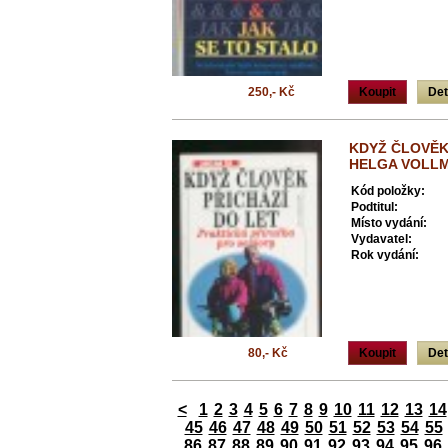
250,- Kč
Koupit
Det
KDYŽ ČLOVĚK 
HELGA VOLL
Kód položky:
Podtitul:
Místo vydání:
Vydavatel:
Rok vydání:
80,- Kč
Koupit
Det
<
1
2
3
4
5
6
7
8
9
10
11
12
13
14
45
46
47
48
49
50
51
52
53
54
55
86
87
88
89
90
91
92
93
94
95
96