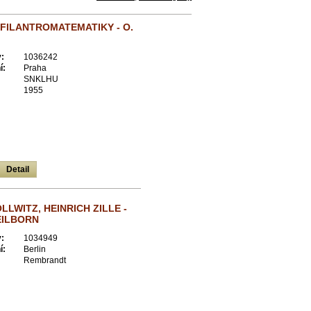
FILANTROMATEMATIKY - O.
:
1036242
í:
Praha
SNKLHU
1955
Detail
LLWITZ, HEINRICH ZILLE -
EILBORN
:
1034949
í:
Berlin
Rembrandt