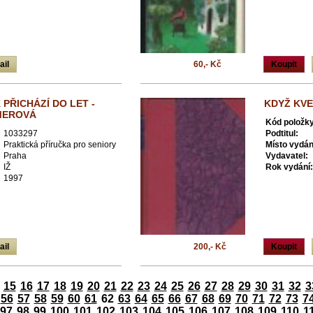
ail
60,- Kč
Koupit
PŘICHÁZÍ DO LET -
KDYŽ KVET
MEROVÁ
Kód položky
1033297
Podtitul:
Praktická příručka pro seniory
Místo vydán
Praha
Vydavatel:
IŽ
Rok vydání:
1997
ail
200,- Kč
Koupit
15
16
17
18
19
20
21
22
23
24
25
26
27
28
29
30
31
32
3
56
57
58
59
60
61
62
63
64
65
66
67
68
69
70
71
72
73
7
97
98
99
100
101
102
103
104
105
106
107
108
109
110
1