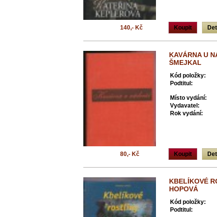
140,- Kč
Koupit
Det
KAVÁRNA U NÁD
ŠMEJKAL
Kód položky:
Podtitul:
Místo vydání:
Vydavatel:
Rok vydání:
80,- Kč
Koupit
Det
KBELÍKOVÉ R
HOPOVÁ
Kód položky:
Podtitul: