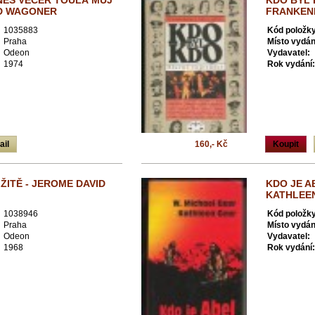
NES VEČER TOULÁ MŮJ
KDO BYL 
ID WAGONER
FRANKEN
1035883
Kód položky
Praha
Místo vydán
Odeon
Vydavatel:
1974
Rok vydání:
ail
160,- Kč
Koupit
ŽITĚ - JEROME DAVID
KDO JE A
KATHLEE
1038946
Kód položky
Praha
Místo vydán
Odeon
Vydavatel:
1968
Rok vydání: