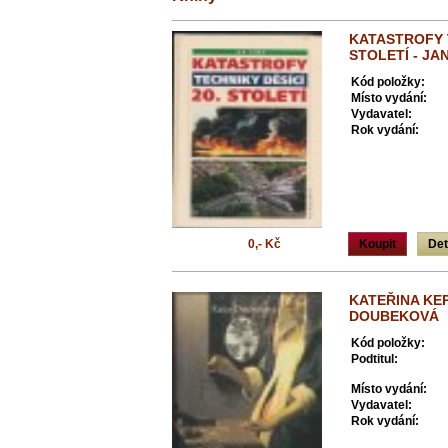
KATASTROFY T
STOLETÍ - JA
Kód položky:
Místo vydání:
Vydavatel:
Rok vydání:
0,- Kč
Koupit
Det
KATEŘINA KE
DOUBEKOVÁ
Kód položky:
Podtitul:
Místo vydání:
Vydavatel:
Rok vydání: