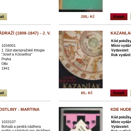
ail
200,- Kč
Koupit
RAŽÍ (1808-1847) - J. V.
KAZANLAK
Kód položky
1034001
Místo vydán
1. část staropražské trilogie
Vydavatel:
"Josef a HJosefina"
Rok vydání:
Praha
Otto
1941
ail
60,- Kč
Koupit
OSTLINY - MARTINA
KDE HUDB
Kód položky
1033107
Místo vydán
Bohatá a pestrá nádhera
Vydavatel:
rostlin v nádobch pro zkrášlení