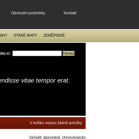
Obchodní podmínky
Kontakt
NIHY
STARÉ MAPY
ZEMĚPISNÉ
dej si:
ndisse vitae tempor erat.
V košíku nejsou žádné položky.
Seřadit:
abecedně
,
chronologicky