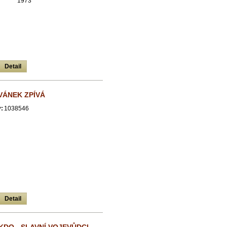
1973
Detail
VÁNEK ZPÍVÁ
:
1038546
Detail