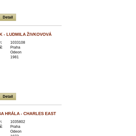
Detail
 - LUDMILA ŽIVKOVOVÁ
:
1033108
í:
Praha
Odeon
1981
Detail
A HRÁLA - CHARLES EAST
:
1035802
í:
Praha
Odeon