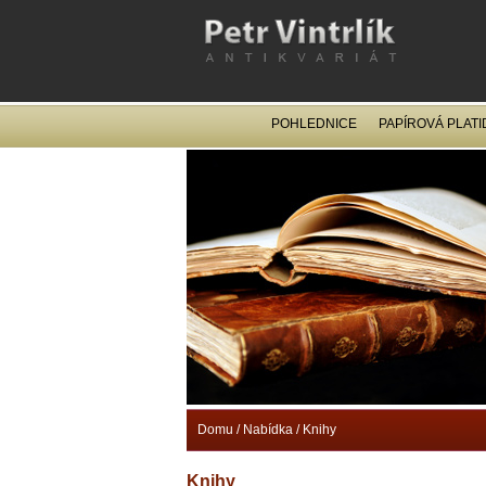
POHLEDNICE
PAPÍROVÁ PLATI
Domu
/
Nabídka
/
Knihy
Knihy