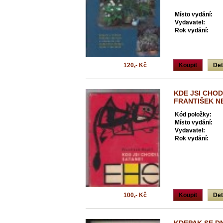
Místo vydání:
Vydavatel:
Rok vydání:
120,- Kč
Koupit
Det
KDE JSI CHOD
FRANTIŠEK N
Kód položky:
Místo vydání:
Vydavatel:
Rok vydání:
100,- Kč
Koupit
Det