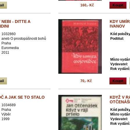
ail
160,- Kč
Koupit
NEBI - DITTE A
KDY UMÍR
DINI
IVANOV
1032860
Kód položky
aneb O prostopášnosti bohů
Podtitul:
Praha
Euromedia
2011
Místo vydán
Vydavatel:
Rok vydání:
ail
70,- Kč
Koupit
OČ A JAK SE TO STALO
KDYŽ V R
OTČENÁŠ
1034689
Praha
Kód položky
Výběr
Místo vydán
1999
Vydavatel:
Rok vydání: