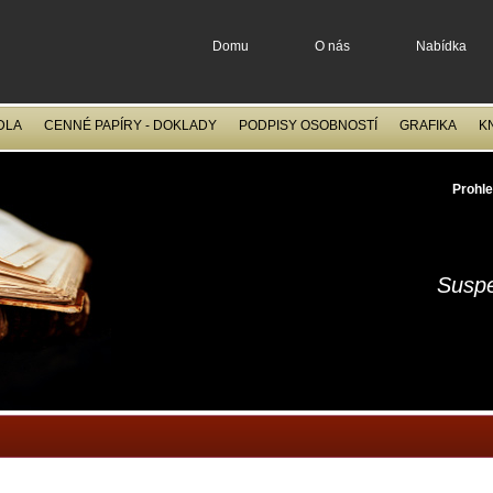
Domu
O nás
Nabídka
DLA
CENNÉ PAPÍRY - DOKLADY
PODPISY OSOBNOSTÍ
GRAFIKA
K
OCELORYTINY
FILATELIE
Prohle
Suspe