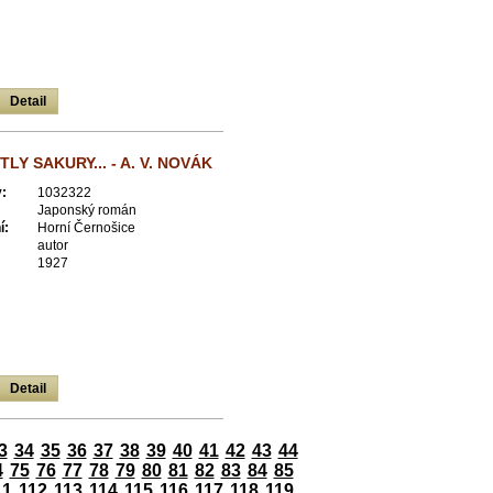
Detail
LY SAKURY... - A. V. NOVÁK
:
1032322
Japonský román
í:
Horní Černošice
autor
1927
Detail
3
34
35
36
37
38
39
40
41
42
43
44
4
75
76
77
78
79
80
81
82
83
84
85
11
112
113
114
115
116
117
118
119