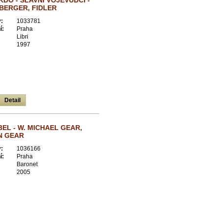
KDO - SLAVNÍ VOJEVŮDCI -
BERGER, FIDLER
:
1033781
í:
Praha
Libri
1997
Detail
BEL - W. MICHAEL GEAR,
N GEAR
:
1036166
í:
Praha
Baronet
2005