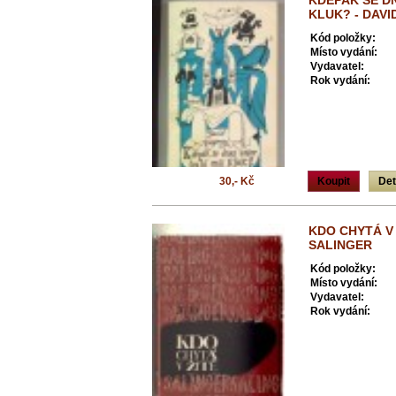
KDEPAK SE D
KLUK? - DAV
Kód položky:
Místo vydání:
Vydavatel:
Rok vydání:
30,- Kč
Koupit
Det
KDO CHYTÁ V 
SALINGER
Kód položky:
Místo vydání:
Vydavatel:
Rok vydání: