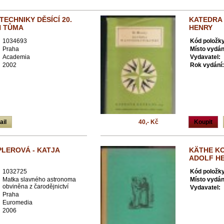
ECHNIKY DĚSÍCÍ 20.
KATEDRA 
N TŮMA
HENRY
1034693
Kód položky
Praha
Místo vydán
Academia
Vydavatel:
2002
Rok vydání:
ail
40,- Kč
Koupit
PLEROVÁ - KATJA
KÄTHE KO
ADOLF H
1032725
Kód položky
Matka slavného astronoma
Místo vydán
obviněna z čarodějnictví
Vydavatel:
Praha
Euromedia
2006