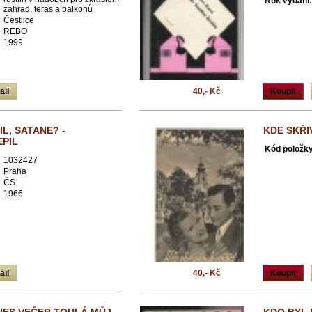
Rok vydání:
zahrad, teras a balkonů
Čestlice
REBO
1999
ail
40,- Kč
Koupit
IL, SATANE? -
KDE SKŘI
EPIL
Kód položky
1032427
Praha
ČS
1966
ail
40,- Kč
Koupit