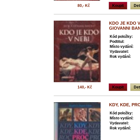
80,- Kč
Koupit
Det
KDO JE KDO V 
GIOVANNI BAN
Kód položky:
Podtitul:
Místo vydání:
Vydavatel:
Rok vydání:
140,- Kč
Koupit
Det
KDY, KDE, PR
Kód položky:
Místo vydání:
Vydavatel:
Rok vydání: