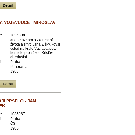
Detail
Á VOJEVŮDCE - MIROSLAV
:
1034009
aneb Záznam o zkoumání
života a smrti Jana Žižky, kdysi
čeledína krále Václava, poté
horlitele pro zákon Kristův
obzvláštní
í:
Praha
Panorama
1983
Detail
ÁJI PRŠELO - JAN
EK
:
1035967
í:
Praha
ČS
1985