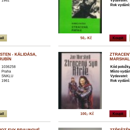
1982
Vydavatel:
Rok vydání:
ail
50,- Kč
Koupit
STEN - KÁLIDÁSA,
ZTRACENÝ
RUBÍN
MARSHAL
1036258
Kód položky
Praha
Místo vydán
SNKLU
Vydavatel:
1961
Rok vydání:
ail
100,- Kč
Koupit