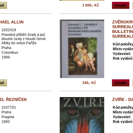
ail
1 000,- Kč
Koupit
HAEL ALLIN
ZVĚROKRU
SURREALI
1032419
BULLETIN
Pravdivý příběh žirafy a její
SURREAL
dlouhé cesty z hloubi černé
Afriky do srdce Paříže
Kód položky
Praha
Místo vydán
Columbus
Vydavatel:
1999
Rok vydání:
ail
340,- Kč
Koupit
VEL ŘEZNÍČEK
ZVÍŘE - D
1037701
Kód položky
Praha
Místo vydán
Pragma
Vydavatel:
1993
Rok vydání: