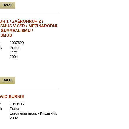
Detail
H 1 / ZVĚROHRUH 2 /
SMUS V ČSR / MEZINÁRODNÍ
 SURREALISMU /
ISMUS
:
1037629
í:
Praha
Torst
2004
Detail
AVID BURNIE
:
1040436
í:
Praha
Euromedia group - Knižní klub
2002