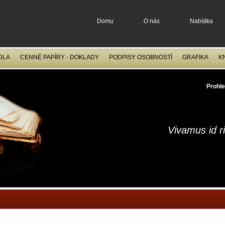
Domu
O nás
Nabídka
DLA
CENNÉ PAPÍRY - DOKLADY
PODPISY OSOBNOSTÍ
GRAFIKA
K
OCELORYTINY
FILATELIE
Prohle
Vivamus id r