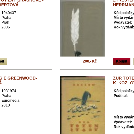
VOT EVY BRAUNOVÉ -
ZTŘEŠTĚN
BERTOVÁ
HERRMA
1040437
Kód položky
Praha
Místo vydán
Práh
Vydavatel:
2006
Rok vydání:
ail
200,- Kč
Koupit
GIE GREENWOOD-
ZUR TOTE
Á
K. KOZL
1031974
Kód položky
Praha
Podtitul:
Euromedia
2010
Místo vydán
Vydavatel:
Rok vydání: