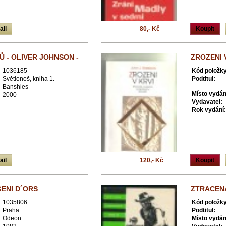
ail
80,- Kč
Koupit
Ů - OLIVER JOHNSON -
ZROZENI 
1036185
Kód položky
Světlonoš, kniha 1.
Podtitul:
Banshies
Místo vydán
2000
Vydavatel:
Rok vydání:
ail
120,- Kč
Koupit
GENI D´ORS
ZTRACENÁ
1035806
Kód položky
Praha
Podtitul:
Odeon
Místo vydán