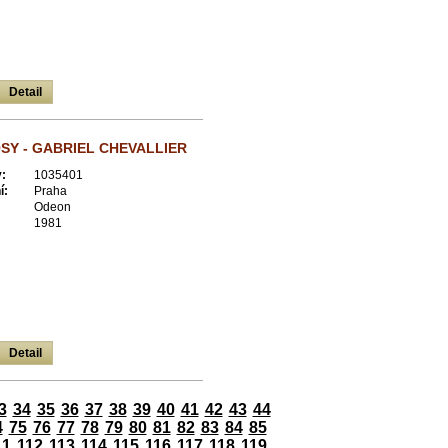
Detail
Y - GABRIEL CHEVALLIER
:
1035401
í:
Praha
Odeon
1981
Detail
3
34
35
36
37
38
39
40
41
42
43
44
4
75
76
77
78
79
80
81
82
83
84
85
11
112
113
114
115
116
117
118
119