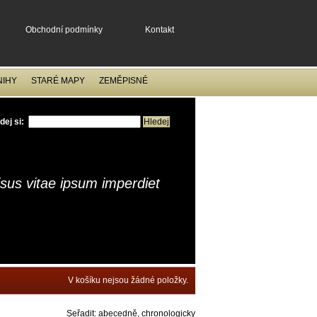
Obchodní podmínky
Kontakt
NIHY
STARÉ MAPY
ZEMĚPISNÉ
dej si:
isus vitae ipsum imperdiet
V košíku nejsou žádné položky.
Seřadit:
abecedně
,
chronologicky