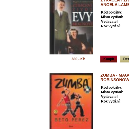
ZTRACENÝ ŽI
ANGELA LAM
Kód položky:
Místo vydání:
Vydavatel:
Rok vydání:
380,- Kč
Koupit
Det
ZUMBA - MAG
ROBINSONOV
Kód položky:
Místo vydání:
Vydavatel:
Rok vydání: