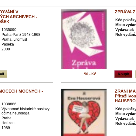
TOVÁNÍ V
ZPRÁVA Z
ÝCH ARCHIVECH -
Kód položky
OŠEK
Místo vydán
1035090
Vydavatel:
Praha-Paříž 1948-1968
Rok vydání:
Praha, Litomyšl
Paseka
2000
ail
50,- Kč
Koupit
MOCECH MOCNÝCH -
ZRÁNÍ MA
Přitažlivo
HAUSERO
1038886
Významné historické postavy
Kód položky
očima neurologa
Místo vydán
Praha
Vydavatel:
Horizont
Rok vydání:
1989