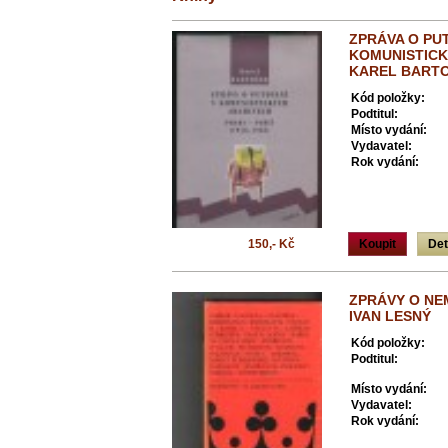
ZPRÁVA O PU
KOMUNISTICK
KAREL BART
Kód položky:
Podtitul:
Místo vydání:
Vydavatel:
Rok vydání:
150,- Kč
Koupit
Det
ZPRÁVY O NE
IVAN LESNÝ
Kód položky:
Podtitul:
Místo vydání:
Vydavatel:
Rok vydání: