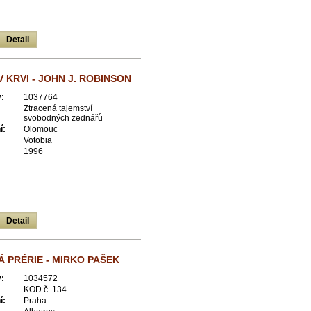
Detail
V KRVI - JOHN J. ROBINSON
:
1037764
Ztracená tajemství
svobodných zednářů
í:
Olomouc
Votobia
1996
Detail
 PRÉRIE - MIRKO PAŠEK
:
1034572
KOD č. 134
í:
Praha