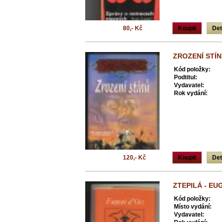
80,- Kč
Koupit
Det
ZROZENÍ STÍN
Kód položky:
Podtitul:
Vydavatel:
Rok vydání:
120,- Kč
Koupit
Det
ZTEPILÁ - EU
Kód položky:
Místo vydání:
Vydavatel: