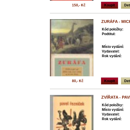
150,- Kč
Koupit
Det
ZURÁFA - MIC
Kód položky:
Podtitul:
Místo vydání:
Vydavatel:
Rok vydání:
80,- Kč
Koupit
Det
ZVÍŘATA - PA
Kód položky:
Místo vydání:
Vydavatel:
Rok vydání: