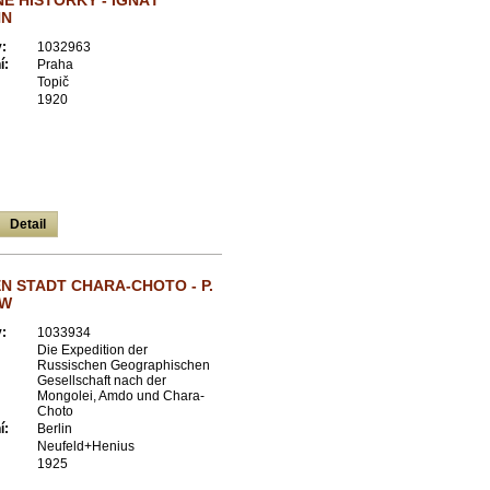
É HISTORKY - IGNÁT
NN
:
1032963
í:
Praha
Topič
1920
Detail
N STADT CHARA-CHOTO - P.
OW
:
1033934
Die Expedition der
Russischen Geographischen
Gesellschaft nach der
Mongolei, Amdo und Chara-
Choto
í:
Berlin
Neufeld+Henius
1925