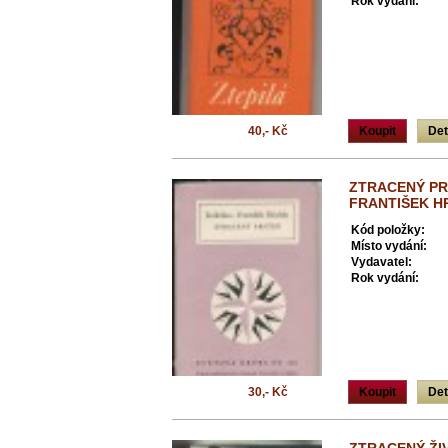
Rok vydání:
40,- Kč
Koupit
Det
ZTRACENÝ PR
FRANTIŠEK H
Kód položky:
Místo vydání:
Vydavatel:
Rok vydání:
30,- Kč
Koupit
Det