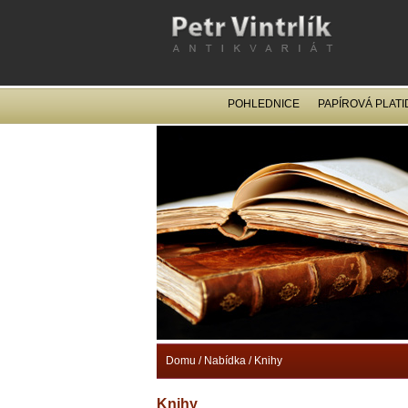
POHLEDNICE
PAPÍROVÁ PLATI
Domu
/
Nabídka
/
Knihy
Knihy