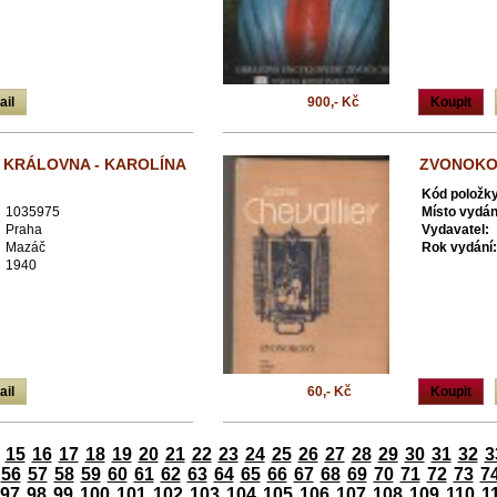
ail
900,- Kč
Koupit
KRÁLOVNA - KAROLÍNA
ZVONOKOS
Kód položky
1035975
Místo vydán
Praha
Vydavatel:
Mazáč
Rok vydání:
1940
ail
60,- Kč
Koupit
15
16
17
18
19
20
21
22
23
24
25
26
27
28
29
30
31
32
3
56
57
58
59
60
61
62
63
64
65
66
67
68
69
70
71
72
73
7
97
98
99
100
101
102
103
104
105
106
107
108
109
110
1