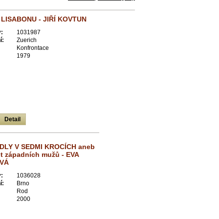
 LISABONU - JIŘÍ KOVTUN
:
1031987
í:
Zuerich
Konfrontace
1979
Detail
DLY V SEDMI KROCÍCH aneb
st západních mužů - EVA
VÁ
:
1036028
í:
Brno
Rod
2000