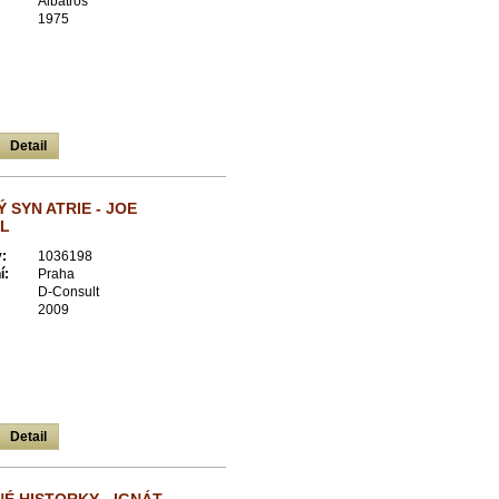
Albatros
1975
Detail
 SYN ATRIE - JOE
L
:
1036198
í:
Praha
D-Consult
2009
Detail