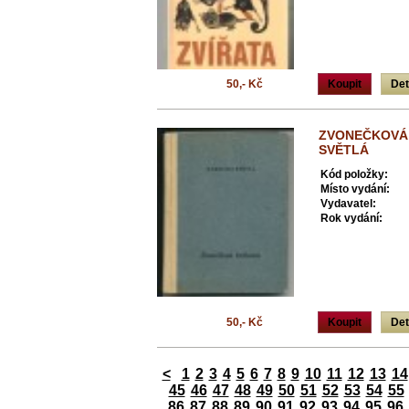
50,- Kč
Koupit
Det
ZVONEČKOVÁ 
SVĚTLÁ
Kód položky:
Místo vydání:
Vydavatel:
Rok vydání:
50,- Kč
Koupit
Det
<
1
2
3
4
5
6
7
8
9
10
11
12
13
14
45
46
47
48
49
50
51
52
53
54
55
86
87
88
89
90
91
92
93
94
95
96