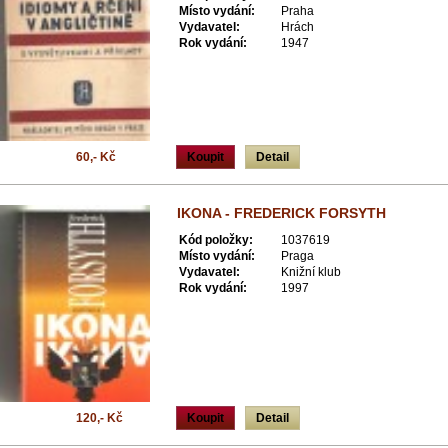
Místo vydání:
Praha
Vydavatel:
Hrách
Rok vydání:
1947
60,- Kč
Koupit
Detail
IKONA - FREDERICK FORSYTH
Kód položky:
1037619
Místo vydání:
Praga
Vydavatel:
Knižní klub
Rok vydání:
1997
120,- Kč
Koupit
Detail