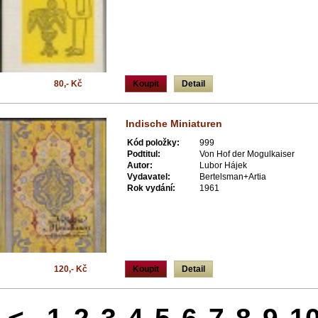
80,- Kč
Koupit
Detail
Indische Miniaturen
Kód položky:
999
Podtitul:
Von Hof der Mogulkaiser
Autor:
Lubor Hájek
Vydavatel:
Bertelsman+Artia
Rok vydání:
1961
120,- Kč
Koupit
Detail