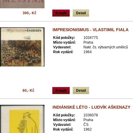
300,- Kč
Koupit
Detail
IMPRESIONISMUS - VLASTIMIL FIALA
Kód položky:
1034775
Místo vydání:
Praha
Vydavatel:
Nakl. čs. výtvarných umělců
Rok vydání:
1964
60,- Kč
Koupit
Detail
INDIÁNSKÉ LÉTO - LUDVÍK AŠKENAZY
Kód položky:
1036078
Místo vydání:
Praha
Vydavatel:
ČS
Rok vydání:
1962