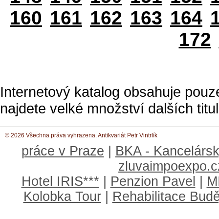
160
161
162
163
164
172
Internetový katalog obsahuje pouz
najdete velké množství dalších titul
© 2026 Všechna práva vyhrazena. Antikvariát Petr Vintrlík
práce v Praze
|
BKA - Kancelársk
zluvaimpoexpo.c
Hotel IRIS***
|
Penzion Pavel
|
M
Kolobka Tour
|
Rehabilitace Budě