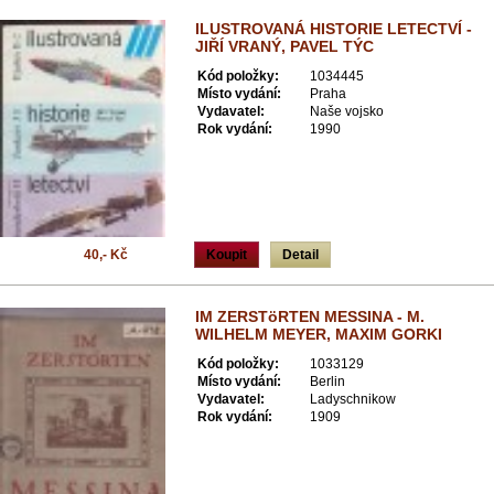
ILUSTROVANÁ HISTORIE LETECTVÍ -
JIŘÍ VRANÝ, PAVEL TÝC
Kód položky:
1034445
Místo vydání:
Praha
Vydavatel:
Naše vojsko
Rok vydání:
1990
40,- Kč
Koupit
Detail
IM ZERSTöRTEN MESSINA - M.
WILHELM MEYER, MAXIM GORKI
Kód položky:
1033129
Místo vydání:
Berlin
Vydavatel:
Ladyschnikow
Rok vydání:
1909