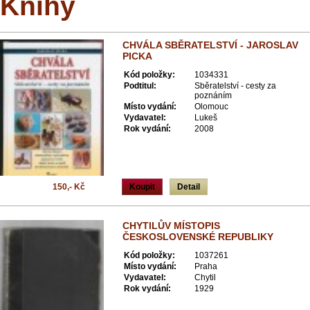
Knihy
CHVÁLA SBĚRATELSTVÍ - JAROSLAV
PICKA
Kód položky:
1034331
Podtitul:
Sběratelství - cesty za
poznáním
Místo vydání:
Olomouc
Vydavatel:
Lukeš
Rok vydání:
2008
150,- Kč
Koupit
Detail
CHYTILŮV MÍSTOPIS
ČESKOSLOVENSKÉ REPUBLIKY
Kód položky:
1037261
Místo vydání:
Praha
Vydavatel:
Chytil
Rok vydání:
1929