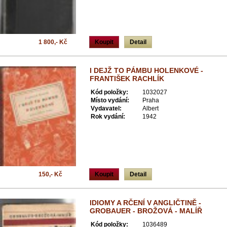
1 800,- Kč
Koupit
Detail
I DEJŽ TO PÁMBU HOLENKOVÉ -
FRANTIŠEK RACHLÍK
Kód položky:
1032027
Místo vydání:
Praha
Vydavatel:
Albert
Rok vydání:
1942
150,- Kč
Koupit
Detail
IDIOMY A RČENÍ V ANGLIČTINĚ -
GROBAUER - BROŽOVÁ - MALÍŘ
Kód položky:
1036489