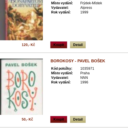
Místo vydání:
Frýdek-Místek
Vydavatel:
Alpress
Rok vydání:
1999
120,- Kč
Koupit
Detail
BOROKOSY - PAVEL BOŠEK
Kód položky:
1035971
Místo vydání:
Praha
Vydavatel:
NNN
Rok vydání:
1996
50,- Kč
Koupit
Detail