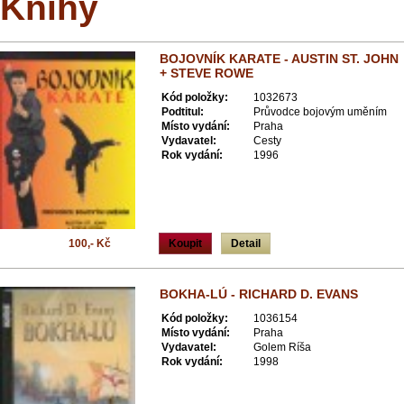
Knihy
BOJOVNÍK KARATE - AUSTIN ST. JOHN
+ STEVE ROWE
Kód položky:
1032673
Podtitul:
Průvodce bojovým uměním
Místo vydání:
Praha
Vydavatel:
Cesty
Rok vydání:
1996
100,- Kč
Koupit
Detail
BOKHA-LÚ - RICHARD D. EVANS
Kód položky:
1036154
Místo vydání:
Praha
Vydavatel:
Golem Ríša
Rok vydání:
1998