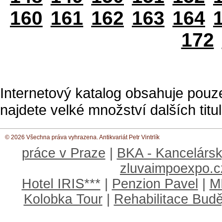
160
161
162
163
164
172
Internetový katalog obsahuje pouz
najdete velké množství dalších titul
© 2026 Všechna práva vyhrazena. Antikvariát Petr Vintrlík
práce v Praze
|
BKA - Kancelársk
zluvaimpoexpo.c
Hotel IRIS***
|
Penzion Pavel
|
M
Kolobka Tour
|
Rehabilitace Budě