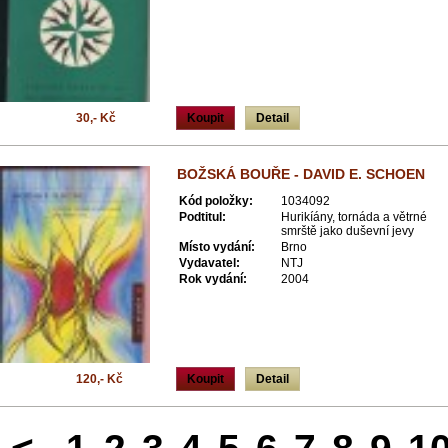
30,- Kč
Koupit
Detail
BOŽSKÁ BOUŘE - DAVID E. SCHOEN
Kód položky:
1034092
Podtitul:
Hurikíány, tornáda a větrné
smrště jako duševní jevy
Místo vydání:
Brno
Vydavatel:
NTJ
Rok vydání:
2004
120,- Kč
Koupit
Detail