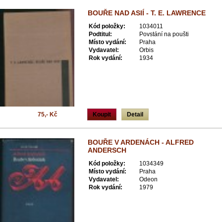
BOUŘE NAD ASIÍ - T. E. LAWRENCE
Kód položky:
1034011
Podtitul:
Povstání na poušti
Místo vydání:
Praha
Vydavatel:
Orbis
Rok vydání:
1934
75,- Kč
Koupit
Detail
BOUŘE V ARDENÁCH - ALFRED
ANDERSCH
Kód položky:
1034349
Místo vydání:
Praha
Vydavatel:
Odeon
Rok vydání:
1979