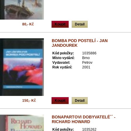
80,- Kč
Koupit
Detail
BOMBA POD POSTELÍ - JAN
JANDOUREK
Kód položky:
1035886
Místo vydání:
Brno
Vydavatel:
Petrov
Rok vydání:
2001
150,- Kč
Koupit
Detail
BONAPARTOVI DOBYVATELÉ´´ -
RICHARD HOWARD
Kód položky:
1035262