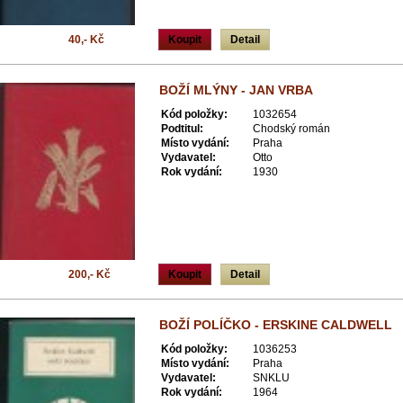
40,- Kč
Koupit
Detail
BOŽÍ MLÝNY - JAN VRBA
Kód položky:
1032654
Podtitul:
Chodský román
Místo vydání:
Praha
Vydavatel:
Otto
Rok vydání:
1930
200,- Kč
Koupit
Detail
BOŽÍ POLÍČKO - ERSKINE CALDWELL
Kód položky:
1036253
Místo vydání:
Praha
Vydavatel:
SNKLU
Rok vydání:
1964