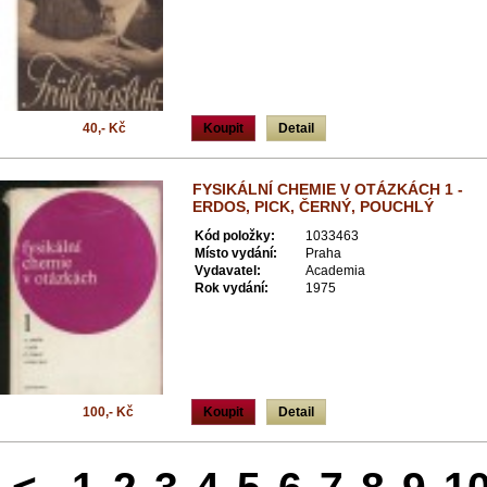
40,- Kč
Koupit
Detail
FYSIKÁLNÍ CHEMIE V OTÁZKÁCH 1 -
ERDOS, PICK, ČERNÝ, POUCHLÝ
Kód položky:
1033463
Místo vydání:
Praha
Vydavatel:
Academia
Rok vydání:
1975
100,- Kč
Koupit
Detail