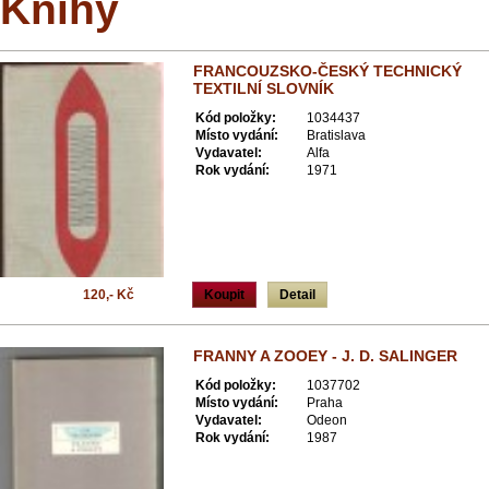
Knihy
FRANCOUZSKO-ČESKÝ TECHNICKÝ
TEXTILNÍ SLOVNÍK
Kód položky:
1034437
Místo vydání:
Bratislava
Vydavatel:
Alfa
Rok vydání:
1971
120,- Kč
Koupit
Detail
FRANNY A ZOOEY - J. D. SALINGER
Kód položky:
1037702
Místo vydání:
Praha
Vydavatel:
Odeon
Rok vydání:
1987