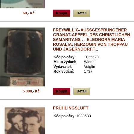
60,- Kč
Koupit
Detail
FREYWILLIG-AUSSGESPRUNGENER
GRANAT-APFFEL DES CHRISTLICHEN
SAMARITANS.. - ELEONORA MARIA
ROSALIA, HERZOGIN VON TROPPAU
UND JÄGERNDORFF...
Kód položky:
1035623
Místo vydání:
Wienn
Vydavatel:
Voigtin
Rok vydání:
1737
5 000,- Kč
Koupit
Detail
FRÜHLINGSLUFT
Kód položky:
1038533