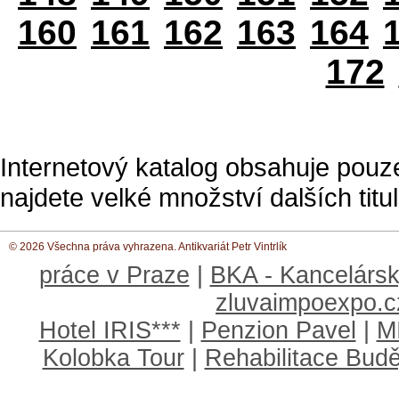
160
161
162
163
164
172
Internetový katalog obsahuje pouz
najdete velké množství dalších titul
© 2026 Všechna práva vyhrazena. Antikvariát Petr Vintrlík
práce v Praze
|
BKA - Kancelársk
zluvaimpoexpo.c
Hotel IRIS***
|
Penzion Pavel
|
M
Kolobka Tour
|
Rehabilitace Budě