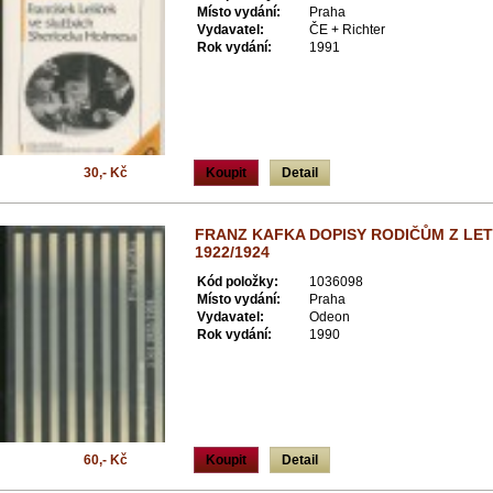
Místo vydání:
Praha
Vydavatel:
ČE + Richter
Rok vydání:
1991
30,- Kč
Koupit
Detail
FRANZ KAFKA DOPISY RODIČŮM Z LET
1922/1924
Kód položky:
1036098
Místo vydání:
Praha
Vydavatel:
Odeon
Rok vydání:
1990
60,- Kč
Koupit
Detail