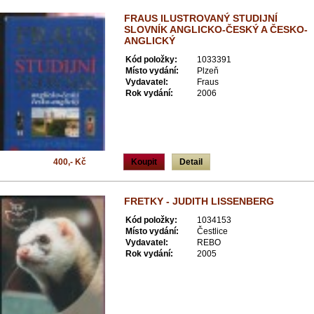
FRAUS ILUSTROVANÝ STUDIJNÍ
SLOVNÍK ANGLICKO-ČESKÝ A ČESKO-
ANGLICKÝ
Kód položky:
1033391
Místo vydání:
Plzeň
Vydavatel:
Fraus
Rok vydání:
2006
400,- Kč
Koupit
Detail
FRETKY - JUDITH LISSENBERG
Kód položky:
1034153
Místo vydání:
Čestlice
Vydavatel:
REBO
Rok vydání:
2005