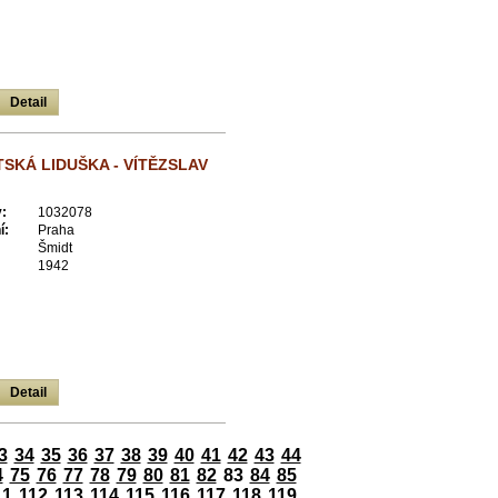
Detail
SKÁ LIDUŠKA - VÍTĚZSLAV
:
1032078
í:
Praha
Šmidt
1942
Detail
3
34
35
36
37
38
39
40
41
42
43
44
4
75
76
77
78
79
80
81
82
83
84
85
11
112
113
114
115
116
117
118
119