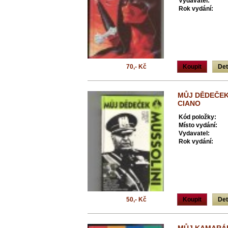
Vydavatel:
Rok vydání:
70,- Kč
Koupit
Det
MŮJ DĚDEČEK 
CIANO
Kód položky:
Místo vydání:
Vydavatel:
Rok vydání:
50,- Kč
Koupit
Det