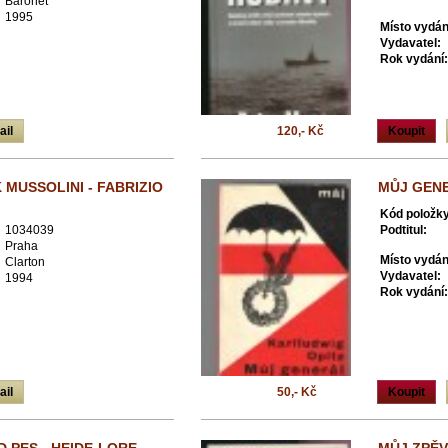
Baronet
1995
Místo vydán
Vydavatel:
Rok vydání:
ail
120,- Kč
Koupit
MUSSOLINI - FABRIZIO
MŮJ GENE
Kód položky
1034039
Podtitul:
Praha
Místo vydán
Clarton
Vydavatel:
1994
Rok vydání:
ail
50,- Kč
Koupit