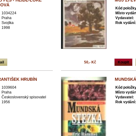
 PES - HEIDE-LORE
MŮJ ZPĚV
NOVÁ
Kód položky
1034224
Místo vydán
Praha
Vydavatel:
Svojtka
Rok vydání:
1998
ail
50,- Kč
Koupit
RANTIŠEK HRUBÍN
MUNDSKÁ 
1039604
Kód položky
Praha
Místo vydán
Československý spisovatel
Vydavatel:
1956
Rok vydání: