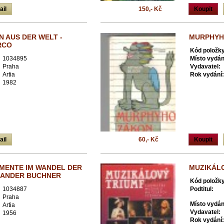
ail
150,- Kč
Koupit
N AUS DER WELT -
MURPHYH
RCO
Kód položky
1034895
Místo vydán
Praha
Vydavatel:
Artia
Rok vydání:
1982
ail
60,- Kč
Koupit
MENTE IM WANDEL DER
MUZIKÁLO
EXANDER BUCHNER
Kód položky
1034887
Podtitul:
Praha
Místo vydán
Artia
Vydavatel:
1956
Rok vydání: