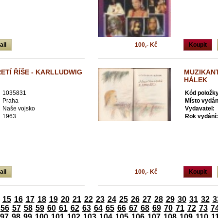
ail
100,- Kč
Koupit
ETÍ ŘÍŠE - KARLLUDWIG
MUZIKANT
HÁLEK
1035831
Kód položky
Praha
Místo vydán
Naše vojsko
Vydavatel:
1963
Rok vydání:
ail
100,- Kč
Koupit
15
16
17
18
19
20
21
22
23
24
25
26
27
28
29
30
31
32
3
56
57
58
59
60
61
62
63
64
65
66
67
68
69
70
71
72
73
7
97
98
99
100
101
102
103
104
105
106
107
108
109
110
1