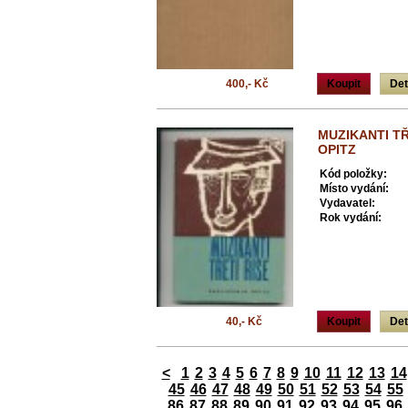
400,- Kč
Koupit
Det
MUZIKANTI TŘ
OPITZ
Kód položky:
Místo vydání:
Vydavatel:
Rok vydání:
40,- Kč
Koupit
Det
<
1
2
3
4
5
6
7
8
9
10
11
12
13
14
45
46
47
48
49
50
51
52
53
54
55
86
87
88
89
90
91
92
93
94
95
96