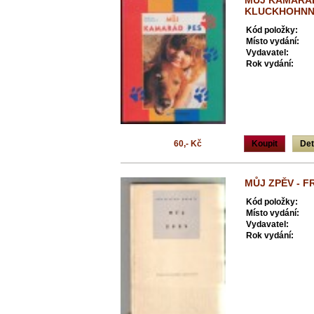
MŮJ KAMARÁD
KLUCKHOHN
Kód položky:
Místo vydání:
Vydavatel:
Rok vydání:
60,- Kč
Koupit
Det
MŮJ ZPĚV - F
Kód položky:
Místo vydání:
Vydavatel:
Rok vydání: