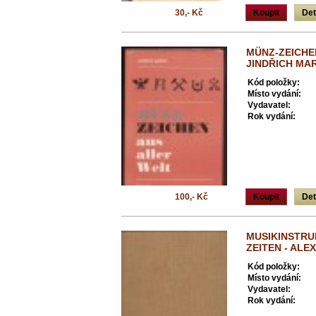
30,- Kč
Koupit
Det
MÜNZ-ZEICHE
JINDŘICH MA
Kód položky:
Místo vydání:
Vydavatel:
Rok vydání:
100,- Kč
Koupit
Det
MUSIKINSTRU
ZEITEN - AL
Kód položky:
Místo vydání:
Vydavatel:
Rok vydání: