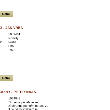
Detail
I - JAN VRBA
:
1032401
Novelly
í:
Praha
Otto
1926
Detail
ODINY - PETER MAAS
:
1034043
Skutečný příběh velké
záchranné námořní oprace za
II. sv. války v severním