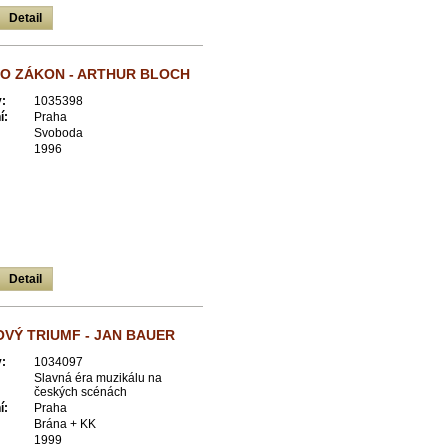
Detail
O ZÁKON - ARTHUR BLOCH
:
1035398
í:
Praha
Svoboda
1996
Detail
VÝ TRIUMF - JAN BAUER
:
1034097
Slavná éra muzikálu na
českých scénách
í:
Praha
Brána + KK
1999