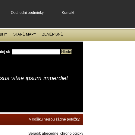
Obchodní podmínky
Kontakt
NIHY
STARÉ MAPY
ZEMĚPISNÉ
dej si:
isus vitae ipsum imperdiet
V košíku nejsou žádné položky.
Seřadit:
abecedně
,
chronologicky