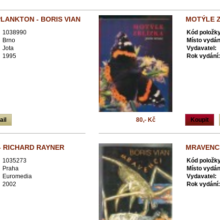
LANKTON - BORIS VIAN
MOTÝLE Z
1038990
Kód položky
Brno
Místo vydán
Jota
Vydavatel:
1995
Rok vydání:
ail
80,- Kč
Koupit
 RICHARD RAYNER
MRAVENCI
1035273
Kód položky
Praha
Místo vydán
Euromedia
Vydavatel:
2002
Rok vydání: