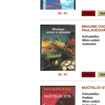
80,- Kč
Koupit
Det
MRAZÍME OVOC
PAULOVIČOV
Kód položky:
Místo vydání:
Vydavatel:
50,- Kč
Koupit
Det
MUČITELŮV S
Kód položky:
Podtitul:
Místo vydání: