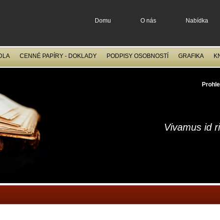
Domu
O nás
Nabídka
DLA
CENNÉ PAPÍRY - DOKLADY
PODPISY OSOBNOSTÍ
GRAFIKA
K
OCELORYTINY
FILATELIE
Prohle
Vivamus id r