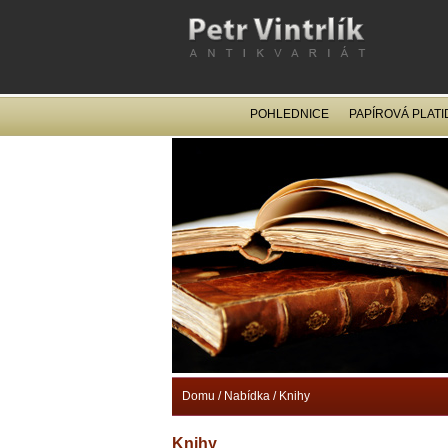
POHLEDNICE
PAPÍROVÁ PLATI
Domu
/
Nabídka
/
Knihy
Knihy