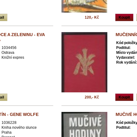
ail
120,- Kč
Koupit
E A ZELENINU - EVA
MUČENNÍC
Á
Kód položky
1034456
Podtitul:
Ostrava
Místo vydán
Knižní expres
Vydavatel:
Rok vydání:
ail
200,- Kč
Koupit
TÍN - GENE WOLFE
MUČIVÉ H
1036228
Kód položky
Kniha nového slunce
Podtitul:
Praha