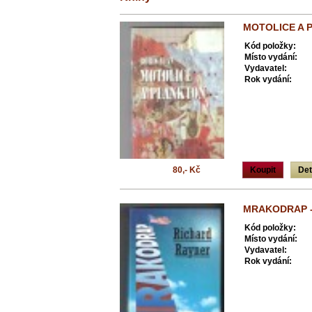
MOTOLICE A P
Kód položky:
Místo vydání:
Vydavatel:
Rok vydání:
80,- Kč
Koupit
Det
MRAKODRAP -
Kód položky:
Místo vydání:
Vydavatel:
Rok vydání: