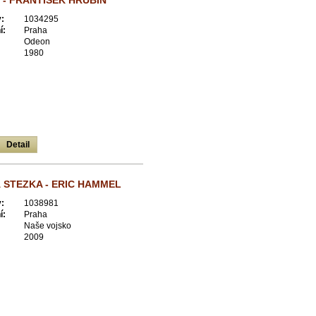
 - FRANTIŠEK HRUBÍN
:
1034295
í:
Praha
Odeon
1980
Detail
STEZKA - ERIC HAMMEL
:
1038981
í:
Praha
Naše vojsko
2009