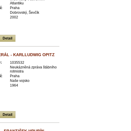
Atlantiku
í:
Praha
Dobrovský, Ševčík
2002
Detail
RÁL - KARLLUDWIG OPITZ
:
1035532
Neukázněná zpráva štábního
rotmistra
í:
Praha
Naše vojsko
1964
Detail