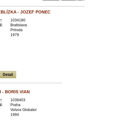
BLÍZKA - JOZEF PONEC
:
1034180
í:
Bratislava
Príroda
1979
Detail
 - BORIS VIAN
:
1038403
í:
Praha
Volvox Globator
1994