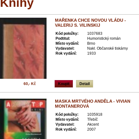
Knihy
MAŘENKA CHCE NOVOU VLÁDU -
VALERIJ S. VILINSKIJ
Kód položky:
1037683
Podtitul:
Humoristický román
Místo vydání:
Brno
Vydavatel:
Nakl. Občanské tiskárny
Rok vydání:
1933
60,- Kč
Koupit
Detail
MASKA MRTVÉHO ANDĚLA - VIVIAN
MONTANEROVÁ
Kód položky:
1035918
Místo vydání:
Třebíč
Vydavatel:
Akcent
Rok vydání:
2007