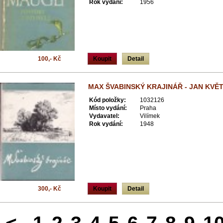
Rok vydání:
1956
100,- Kč
Koupit
Detail
MAX ŠVABINSKÝ KRAJINÁŘ - JAN KVĚ
Kód položky:
1032126
Místo vydání:
Praha
Vydavatel:
Vilímek
Rok vydání:
1948
300,- Kč
Koupit
Detail