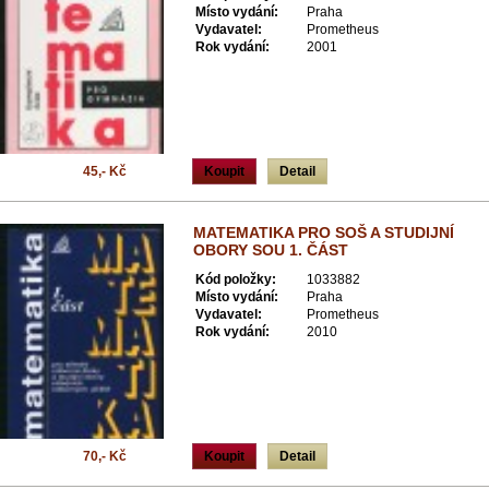
Místo vydání:
Praha
Vydavatel:
Prometheus
Rok vydání:
2001
45,- Kč
Koupit
Detail
MATEMATIKA PRO SOŠ A STUDIJNÍ
OBORY SOU 1. ČÁST
Kód položky:
1033882
Místo vydání:
Praha
Vydavatel:
Prometheus
Rok vydání:
2010
70,- Kč
Koupit
Detail