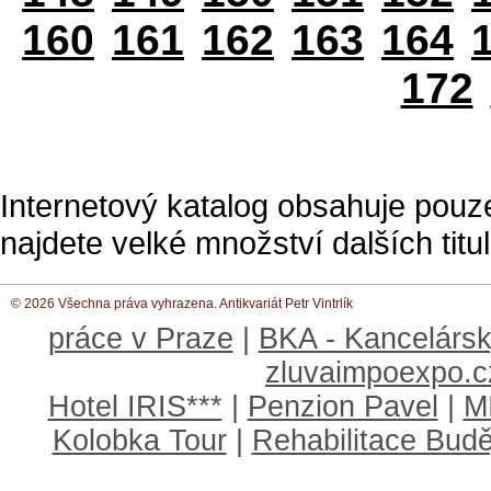
160
161
162
163
164
172
Internetový katalog obsahuje pouz
najdete velké množství dalších titul
© 2026 Všechna práva vyhrazena. Antikvariát Petr Vintrlík
práce v Praze
|
BKA - Kancelársk
zluvaimpoexpo.c
Hotel IRIS***
|
Penzion Pavel
|
M
Kolobka Tour
|
Rehabilitace Budě