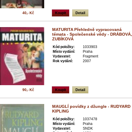
40,- Kč
Koupit
Detail
MATURITA Přehledně vypracovaná
témata - Společenské vědy - DRÁBOVÁ,
ZUBÍKOVÁ
Kód položky:
1033903
Místo vydání:
Praha
Vydavatel:
Fragment
Rok vydání:
2007
90,- Kč
Koupit
Detail
MAUGLÍ povídky z džungle - RUDYARD
KIPLING
Kód položky:
1037478
Místo vydání:
Praha
Vydavatel:
SNDK