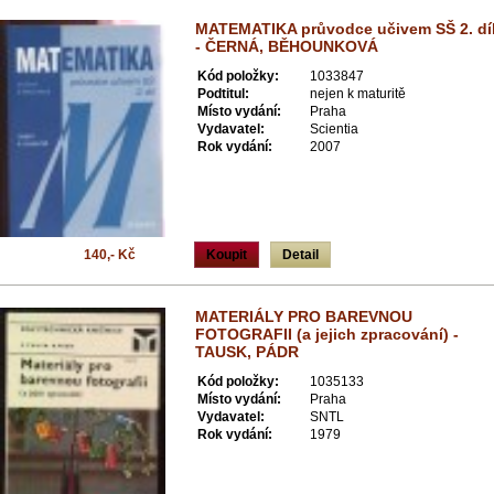
MATEMATIKA průvodce učivem SŠ 2. dí
- ČERNÁ, BĚHOUNKOVÁ
Kód položky:
1033847
Podtitul:
nejen k maturitě
Místo vydání:
Praha
Vydavatel:
Scientia
Rok vydání:
2007
140,- Kč
Koupit
Detail
MATERIÁLY PRO BAREVNOU
FOTOGRAFII (a jejich zpracování) -
TAUSK, PÁDR
Kód položky:
1035133
Místo vydání:
Praha
Vydavatel:
SNTL
Rok vydání:
1979