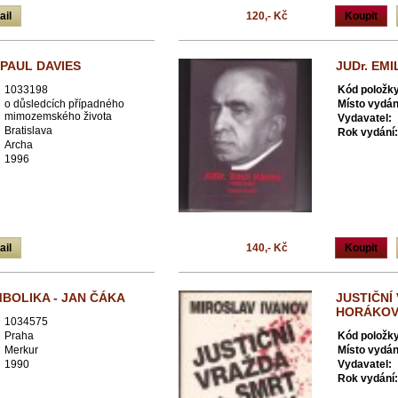
ail
120,- Kč
Koupit
 PAUL DAVIES
JUDr. EM
1033198
Kód položky
o důsledcích případného
Místo vydán
mimozemského života
Vydavatel:
Bratislava
Rok vydání:
Archa
1996
ail
140,- Kč
Koupit
BOLIKA - JAN ČÁKA
JUSTIČNÍ
HORÁKOVÉ
1034575
Praha
Kód položky
Merkur
Místo vydán
1990
Vydavatel:
Rok vydání: