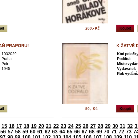
ail
200,- Kč
Koupit
AŇ PRAPORU!
K ŽATVĚ 
1032029
Kód položky
Praha
Podtitul:
Petr
Místo vydán
1945
Vydavatel:
Rok vydání:
ail
50,- Kč
Koupit
15
16
17
18
19
20
21
22
23
24
25
26
27
28
29
30
31
32
3
56
57
58
59
60
61
62
63
64
65
66
67
68
69
70
71
72
73
7
97
98
99
100
101
102
103
104
105
106
107
108
109
110
1