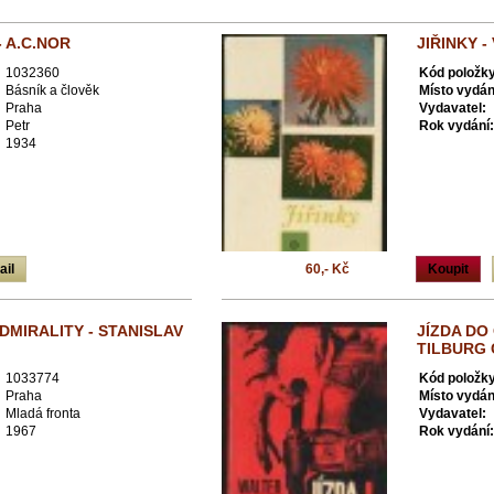
- A.C.NOR
JIŘINKY -
1032360
Kód položky
Básník a člověk
Místo vydán
Praha
Vydavatel:
Petr
Rok vydání:
1934
ail
60,- Kč
Koupit
ADMIRALITY - STANISLAV
JÍZDA DO
TILBURG
1033774
Kód položky
Praha
Místo vydán
Mladá fronta
Vydavatel:
1967
Rok vydání: