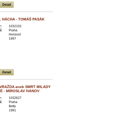
Detail
IL HÁCHA - TOMÁŠ PASÁK
:
1032102
í:
Praha
Horizont
1997
Detail
 VRAŽDA aneb SMRT MILADY
 - MIROSLAV IVANOV
:
1032627
í:
Praha
Betty
1991