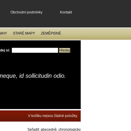
Obchodní podmínky
Kontakt
NIHY
STARÉ MAPY
ZEMĚPISNÉ
dej si:
eque, id sollicitudin odio.
V košíku nejsou žádné položky.
Seřadit:
abecedně
,
chronologicky