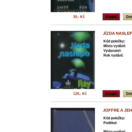
30,- Kč
Koupit
Det
JÍZDA NASLE
Kód položky:
Místo vydání:
Vydavatel:
Rok vydání:
120,- Kč
Koupit
Det
JOFFRE A JEH
Kód položky:
Podtitul:
Místo vydání: