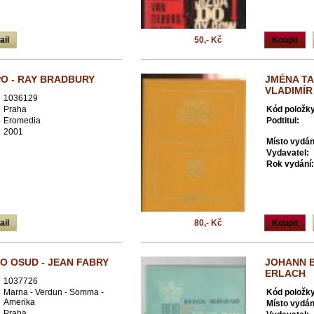
ail
50,- Kč
Koupit
PO - RAY BRADBURY
JMÉNA TA
VLADIMÍR
1036129
Praha
Kód položky
Eromedia
Podtitul:
2001
Místo vydán
Vydavatel:
Rok vydání:
ail
80,- Kč
Koupit
O OSUD - JEAN FABRY
JOHANN 
ERLACH
1037726
Marna - Verdun - Somma -
Kód položky
Amerika
Místo vydán
Praha