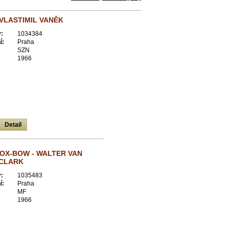
 VLASTIMIL VANĚK
:
1034384
í:
Praha
SZN
1966
Detail
 OX-BOW - WALTER VAN
 CLARK
:
1035483
í:
Praha
MF
1966