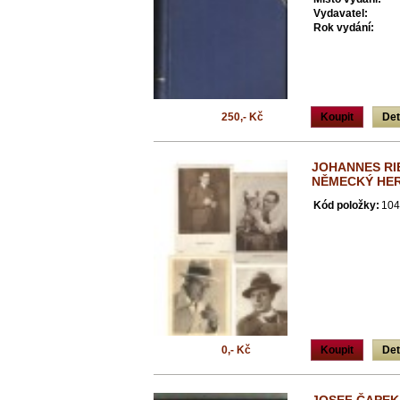
Vydavatel:
Rok vydání:
250,- Kč
Koupit
Det
JOHANNES RIE
NĚMECKÝ HER
Kód položky:
104
0,- Kč
Koupit
Det