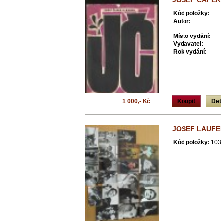
JOSEF ČAPEK
Kód položky:
Autor:
Místo vydání:
Vydavatel:
Rok vydání:
1 000,- Kč
Koupit
Det
JOSEF LAUFE
Kód položky:
103