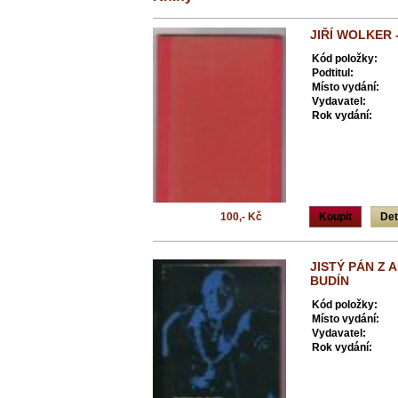
JIŘÍ WOLKER 
Kód položky:
Podtitul:
Místo vydání:
Vydavatel:
Rok vydání:
100,- Kč
Koupit
Det
JISTÝ PÁN Z 
BUDÍN
Kód položky:
Místo vydání:
Vydavatel:
Rok vydání: