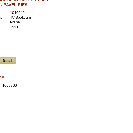
ÁVKA, NEJVĚTŠÍ ČESKÝ
- PAVEL RIES
:
1040949
í:
TV Spektrum
Praha
1991
Detail
MA
:
1038788