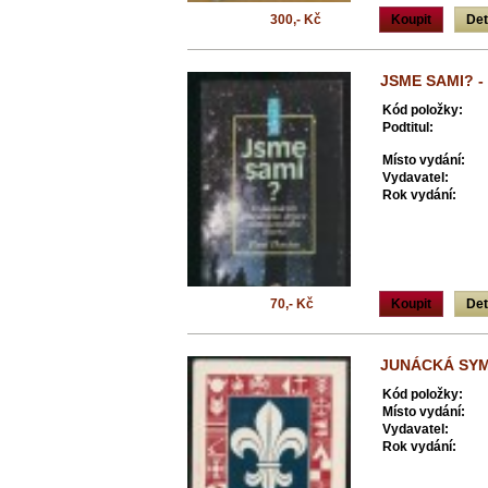
300,- Kč
Koupit
Det
JSME SAMI? -
Kód položky:
Podtitul:
Místo vydání:
Vydavatel:
Rok vydání:
70,- Kč
Koupit
Det
JUNÁCKÁ SYM
Kód položky:
Místo vydání:
Vydavatel:
Rok vydání: