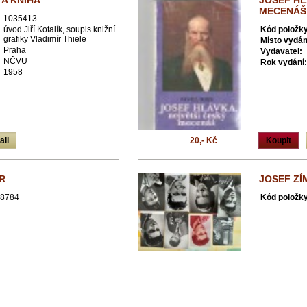
 A KNIHA
JOSEF HL
MECENÁŠ 
1035413
úvod Jiří Kotalík, soupis knižní
Kód položky
grafiky Vladimír Thiele
Místo vydán
Praha
Vydavatel:
NČVU
Rok vydání:
1958
ail
20,- Kč
Koupit
R
JOSEF ZÍ
8784
Kód položky