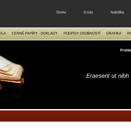
Domu
O nás
Nabídka
DLA
CENNÉ PAPÍRY - DOKLADY
PODPISY OSOBNOSTÍ
GRAFIKA
K
OCELORYTINY
FILATELIE
Prohle
Eraesent ut nibh n