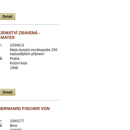
Detail
JEMSTVÍ ZBAVENÁ -
 MATES
:
1034613
Malá domácí encklopedie 250
nejčastějších příjmení
í:
Praha
Knižní klub
1998
Detail
BERNHARD FISCHER VON
:
1040177
í:
Brno