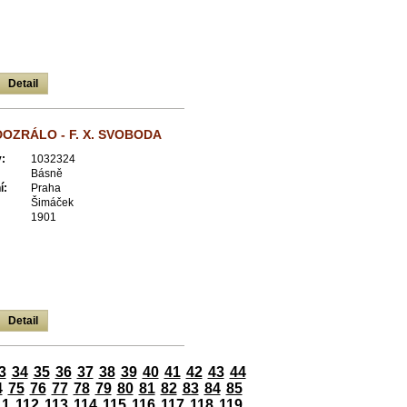
Detail
DOZRÁLO - F. X. SVOBODA
:
1032324
Básně
í:
Praha
Šimáček
1901
Detail
3
34
35
36
37
38
39
40
41
42
43
44
4
75
76
77
78
79
80
81
82
83
84
85
11
112
113
114
115
116
117
118
119