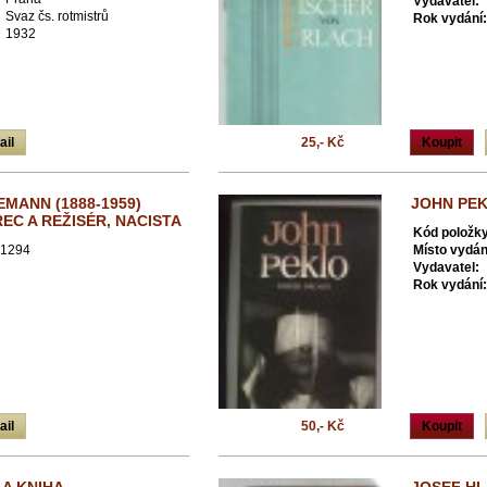
Vydavatel:
Svaz čs. rotmistrů
Rok vydání:
1932
ail
25,- Kč
Koupit
MANN (1888-1959)
JOHN PEK
EC A REŽISÉR, NACISTA
Kód položky
1294
Místo vydán
Vydavatel:
Rok vydání:
ail
50,- Kč
Koupit