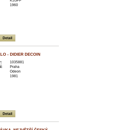
KSSPP
1960
Detail
LO - DIDIER DECOIN
:
1035881
í:
Praha
Odeon
1981
Detail