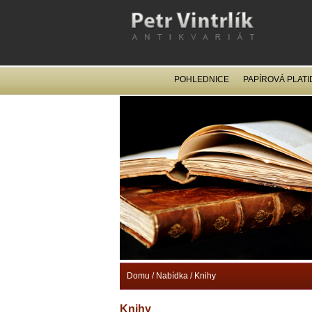
POHLEDNICE
PAPÍROVÁ PLATI
Domu
/
Nabídka
/
Knihy
Knihy