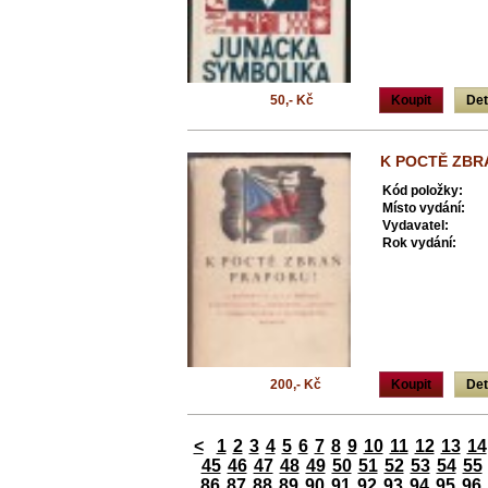
50,- Kč
Koupit
Det
K POCTĚ ZBR
Kód položky:
Místo vydání:
Vydavatel:
Rok vydání:
200,- Kč
Koupit
Det
<
1
2
3
4
5
6
7
8
9
10
11
12
13
14
45
46
47
48
49
50
51
52
53
54
55
86
87
88
89
90
91
92
93
94
95
96