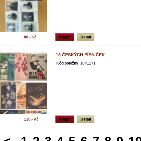
80,- Kč
Koupit
Detail
13 ČESKÝCH PÍSNIČEK
Kód položky:
1041271
120,- Kč
Koupit
Detail