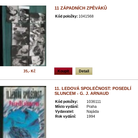
11 ZÁPADNÍCH ZPĚVÁKŮ
Kód položky:
1041568
35,- Kč
Koupit
Detail
11. LEDOVÁ SPOLEČNOST: POSEDLÍ
SLUNCEM - G. J. ARNAUD
Kód položky:
1036111
Místo vydání:
Praha
Vydavatel:
Najáda
Rok vydání:
1994