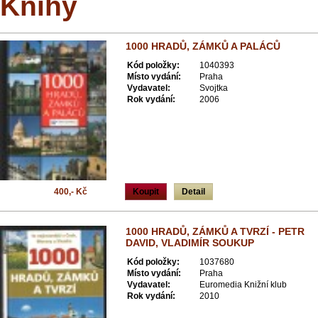
Knihy
1000 HRADŮ, ZÁMKŮ A PALÁCŮ
Kód položky:
1040393
Místo vydání:
Praha
Vydavatel:
Svojtka
Rok vydání:
2006
400,- Kč
Koupit
Detail
1000 HRADŮ, ZÁMKŮ A TVRZÍ - PETR
DAVID, VLADIMÍR SOUKUP
Kód položky:
1037680
Místo vydání:
Praha
Vydavatel:
Euromedia Knižní klub
Rok vydání:
2010