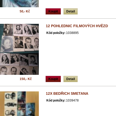
50,- Kč
Koupit
Detail
12 POHLEDNIC FILMOVÝCH HVĚZD
Kód položky:
1038895
150,- Kč
Koupit
Detail
12X BEDŘICH SMETANA
Kód položky:
1039478