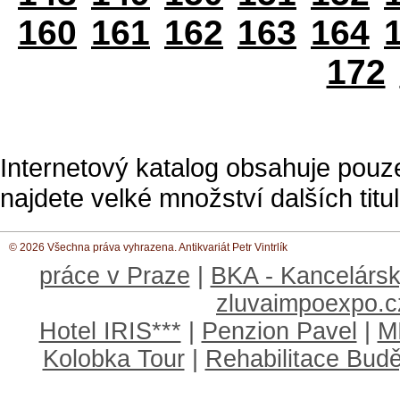
160
161
162
163
164
172
Internetový katalog obsahuje pouz
najdete velké množství dalších titul
© 2026 Všechna práva vyhrazena. Antikvariát Petr Vintrlík
práce v Praze
|
BKA - Kancelársk
zluvaimpoexpo.c
Hotel IRIS***
|
Penzion Pavel
|
M
Kolobka Tour
|
Rehabilitace Budě