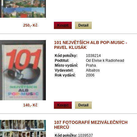
250,- Kč
Koupit
Detail
101 NEJVĚTŠÍCH ALB POP-MUSIC -
PAVEL KLUSÁK
Kód položky:
1038214
Podtitul:
Od Elvise k Radiohead
Místo vydání:
Praha
Vydavatel:
Albatros
Rok vydání:
2006
140,- Kč
Koupit
Detail
107 FOTOGRAFIÍ MEZIVÁLEČNÝCH
HERCŮ
Kód položky:
1039537