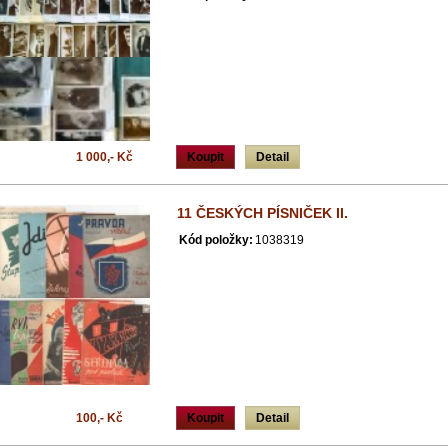
1 000,- Kč
Koupit
Detail
11 ČESKÝCH PÍSNIČEK II.
Kód položky:
1038319
100,- Kč
Koupit
Detail